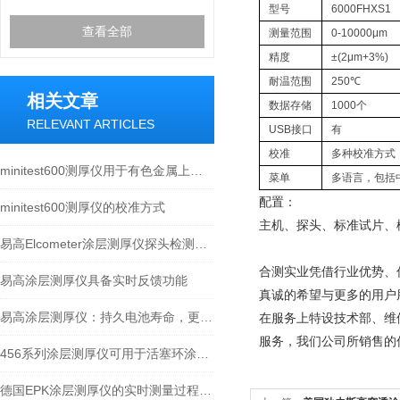
型号
6000FHXS1
查看全部
测量范围
0-10000μm
精度
±(2μm+3%)
耐温范围
250℃
相关文章
数据存储
1000个
RELEVANT ARTICLES
USB接口
有
校准
多种校准方式，
minitest600测厚仪用于有色金属上所有绝缘涂层的测量
菜单
多语言，包括
配置：
minitest600测厚仪的校准方式
主机、探头、标准试片、
易高Elcometer涂层测厚仪探头检测不到怎么办
合测实业凭借行业优势、
易高涂层测厚仪具备实时反馈功能
真诚的希望与更多的用户
易高涂层测厚仪：持久电池寿命，更长使用时间
在服务上特设技术部、维
服务，我们公司所销售的
456系列涂层测厚仪可用于活塞环涂层厚度测量
德国EPK涂层测厚仪的实时测量过程涉及多个步骤