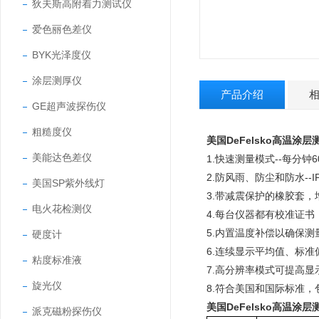
狄夫斯高附着力测试仪
爱色丽色差仪
BYK光泽度仪
涂层测厚仪
产品介绍
GE超声波探伤仪
粗糙度仪
美国DeFelsko高温涂层测
美能达色差仪
1.快速测量模式--每分钟
2.防风雨、防尘和防水--
美国SP紫外线灯
3.带减震保护的橡胶套，
电火花检测仪
4.每台仪器都有校准证书，
5.内置温度补偿以确保测
硬度计
6.连续显示平均值、标准
粘度标准液
7.高分辨率模式可提高显
旋光仪
8.符合美国和国际标准，包
美国DeFelsko高温涂层测
派克磁粉探伤仪