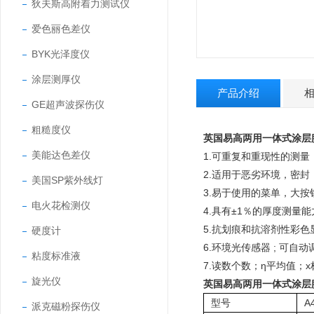
狄夫斯高附着力测试仪
爱色丽色差仪
BYK光泽度仪
涂层测厚仪
产品介绍
GE超声波探伤仪
粗糙度仪
英国易高两用一体式涂层膜厚
美能达色差仪
1.可重复和重现性的测量
2.适用于恶劣环境，密封
美国SP紫外线灯
3.易于使用的菜单，大按
电火花检测仪
4.具有±1％的厚度测
5.抗划痕和抗溶剂性彩色显示屏
硬度计
6.环境光传感器 ; 可自
粘度标准液
7.读数个数；η平均值；x
旋光仪
英国易高两用一体式涂层膜厚
型号
A
派克磁粉探伤仪