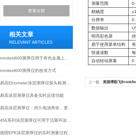
测量范围
0-
查看全部
精确度
±
分辨率
0
数据输出
U
相关文章
明亮彩色屏
持
RELEVANT ARTICLES
易于使用菜单结构
有
快速读数
每
minitest600测厚仪用于有色金属上所有绝缘涂层的测量
自动转动屏幕
0 
minitest600测厚仪的校准方式
上一篇：
美国博勒飞Brookfi
易高Elcometer涂层测厚仪探头检测不到怎么办
易高涂层测厚仪具备实时反馈功能
易高涂层测厚仪：持久电池寿命，更长使用时间
456系列涂层测厚仪可用于活塞环涂层厚度测量
德国EPK涂层测厚仪的实时测量过程涉及多个步骤