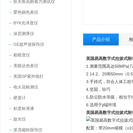
狄夫斯高附着力测试仪
爱色丽色差仪
BYK光泽度仪
涂层测厚仪
产品介绍
GE超声波探伤仪
粗糙度仪
英国易高数字式拉拔式附着力
美能达色差仪
1.测量范围高达50MPa(7
2.14.2、20和50mm（
美国SP紫外线灯
3.手持式，符合人体工程
电火花检测仪
4.坚固，轻巧
5.防尘防水等级，相当于I
硬度计
6.适用于ji端环境
粘度标准液
英国易高数字式拉拔式附着力
旋光仪
配置：带20mm锻模（x1
派克磁粉探伤仪