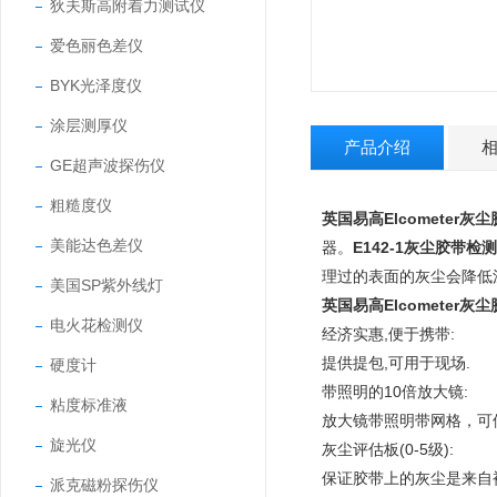
狄夫斯高附着力测试仪
爱色丽色差仪
BYK光泽度仪
涂层测厚仪
产品介绍
GE超声波探伤仪
粗糙度仪
英国易高Elcometer灰尘
美能达色差仪
器。
E142-1
灰尘胶带检测
理过的表面的灰尘会降低涂
美国SP紫外线灯
英国易高Elcometer灰尘
电火花检测仪
经济实惠,便于携带:
提供提包,可用于现场.
硬度计
带照明的10倍放大镜:
粘度标准液
放大镜带照明带网格，可
旋光仪
灰尘评估板(0-5级):
保证胶带上的灰尘是来自
派克磁粉探伤仪