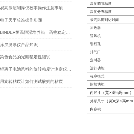
温度调节精度
易高涂层测厚仪校零操作注意事项
温度分布精度
电子天平校准操作步骤
最高温度到达时间
加热器
BINDER恒温恒湿培养箱：药物稳定性试验和稳定性试验若干常见问题！
送风机
引线孔
涂层测厚仪产品知识
排气口
染色食品的光照稳定性测试
定时器
运行功能
锂离子电池浆料的旋转粘度计测定仪选型及测试方法参考
程序模式
用旋转粘度计如何测试酸奶的粘度
附加功能
（宽×深×高mm）
内尺寸
（宽×深×高mm
外形尺寸
内容积