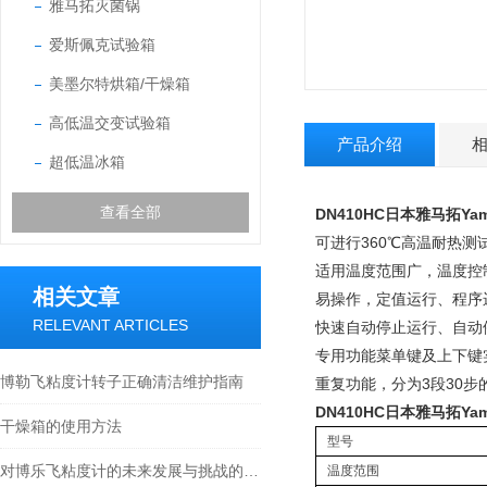
雅马拓灭菌锅
爱斯佩克试验箱
美墨尔特烘箱/干燥箱
高低温交变试验箱
产品介绍
超低温冰箱
查看全部
DN410HC日本雅马拓Ya
可进行360℃高温耐热测
适用温度范围广，温度控
相关文章
易操作，定值运行、程序
RELEVANT ARTICLES
快速自动停止运行、自动
专用功能菜单键及上下键
博勒飞粘度计转子正确清洁维护指南
重复功能，分为3段30步
DN410HC日本雅马拓Ya
干燥箱的使用方法
型号
对博乐飞粘度计的未来发展与挑战的分析
温度范围