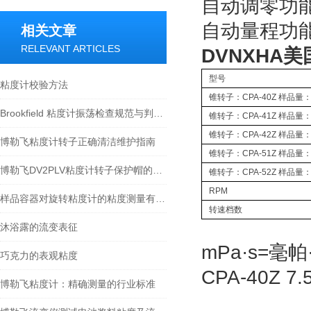
自动调零功
自动量程功能
相关文章
RELEVANT ARTICLES
DVNXHA美
型号
粘度计校验方法
锥转子：CPA-40Z 样品量：.5
Brookfield 粘度计振荡检查规范与判定标准
锥转子：CPA-41Z 样品量：2.
锥转子：CPA-42Z 样品量：1.
博勒飞粘度计转子正确清洁维护指南
锥转子：CPA-51Z 样品量：.5
博勒飞DV2PLV粘度计转子保护帽的作用
锥转子：CPA-52Z 样品量：.5
RPM
样品容器对旋转粘度计的粘度测量有什么影响？
转速档数
沐浴露的流变表征
mPa·s=毫
巧克力的表观粘度
CPA-40Z 7
博勒飞粘度计：精确测量的行业标准