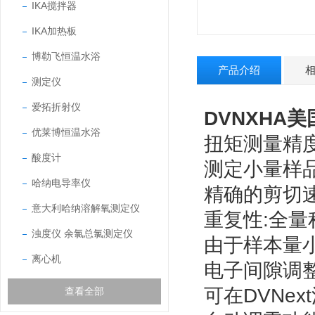
IKA搅拌器
IKA加热板
博勒飞恒温水浴
产品介绍
测定仪
爱拓折射仪
DVNXHA美
优莱博恒温水浴
扭矩测量精度
酸度计
测定小量样品的绝
哈纳电导率仪
精确的剪切
意大利哈纳溶解氧测定仪
重复性:全量程
浊度仪 余氯总氯测定仪
由于样本量
离心机
电子间隙调
可在DVNe
查看全部