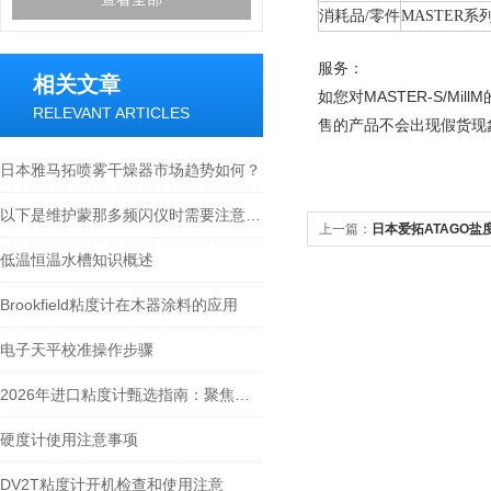
消耗品/零件
MASTER系列用
服务：
相关文章
如您对MASTER-S/
RELEVANT ARTICLES
售的产品不会出现假货现
日本雅马拓喷雾干燥器市场趋势如何？
以下是维护蒙那多频闪仪时需要注意的一些要点
上一篇：
日本爱拓ATAGO盐度折
低温恒温水槽知识概述
Brookfield粘度计在木器涂料的应用
电子天平校准操作步骤
2026年进口粘度计甄选指南：聚焦合测实业在博勒飞（Brookfield）代理领域的专业实力
硬度计使用注意事项
DV2T粘度计开机检查和使用注意