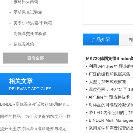
雅马拓灭菌锅
爱斯佩克试验箱
美墨尔特烘箱/干燥箱
高低温交变试验箱
产品介绍
超低温冰箱
查看全部
MK720德国宾得Binde
• 利用 APT.line™ 
• 广泛的编程和数据采集
相关文章
• 大型可加热式观察窗
RELEVANT ARTICLES
• 温度范围：-40 °C 至 18
• APT.line™ 预热腔技术
BINDER高低温交变试验箱MK和MKF系列有什么*之处
• 对样品的可编程冷凝保
• 带 LED 内部照明的
同样的样品，为什么测得的粘度不一样
• BINDER Multi Mana
• 采用光学和声音报警的
提升美墨尔特恒温恒湿箱能效与稳定性的实用技巧