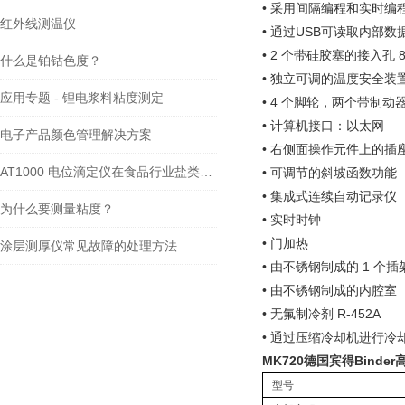
• 采用间隔编程和实时编
红外线测温仪
• 通过USB可读取内部
• 2 个带硅胶塞的接入孔 
什么是铂钴色度？
• 独立可调的温度安全装置 2
应用专题 - 锂电浆料粘度测定
• 4 个脚轮，两个带制动
• 计算机接口：以太网
电子产品颜色管理解决方案
• 右侧面操作元件上的插座 
AT1000 电位滴定仪在食品行业盐类检测中的应用
• 可调节的斜坡函数功能
• 集成式连续自动记录仪
为什么要测量粘度？
• 实时时钟
• 门加热
涂层测厚仪常见故障的处理方法
• 由不锈钢制成的 1 个插
• 由不锈钢制成的内腔室
• 无氟制冷剂 R-452A
• 通过压缩冷却机进行冷
MK720德国宾得Binde
型号