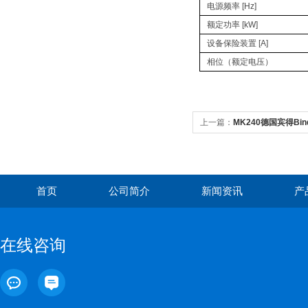
电源频率 [Hz]
额定功率 [kW]
设备保险装置 [A]
相位（额定电压）
上一篇：
MK240德国宾得Bi
首页
公司简介
新闻资讯
产
在线咨询