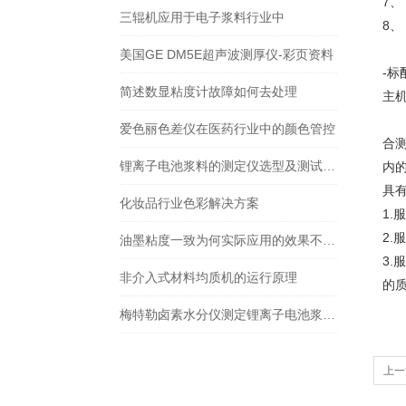
7、
三辊机应用于电子浆料行业中
8、
美国GE DM5E超声波测厚仪-彩页资料
-标
简述数显粘度计故障如何去处理
主
爱色丽色差仪在医药行业中的颜色管控
合
锂离子电池浆料的测定仪选型及测试方法参考
内
具
化妆品行业色彩解决方案
1
2.
油墨粘度一致为何实际应用的效果不同呢？
3
非介入式材料均质机的运行原理
的
梅特勒卤素水分仪测定锂离子电池浆料固含量方法
上一