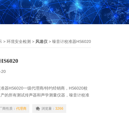
示
>
环境安全检测
>
风速仪
> 噪音计校准器HS6020
S6020
-20
器HS6020一级代理商/特约经销商，HS6020校
生产的所有测试传声器和声学测量仪器，噪音计校准
来对它们进行声压灵须度校准。它体积小，重量轻，性能
校准器 HS6020符合IEC942“声校准器"中Ⅰ级校
厂商性质：
代理商
浏览量：
3266