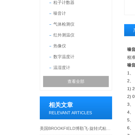
粒子计数器
噪音计
气体检测仪
红外测温仪
热像仪
噪音
数字温度计
校准
噪音
温湿度计
1、
2、
查看全部
1)
2)
相关文章
3、
4、
RELEVANT ARTICLES
5、
6、
美国BROOKFIELD博勒飞-旋转式粘度计在烟草行业的应用