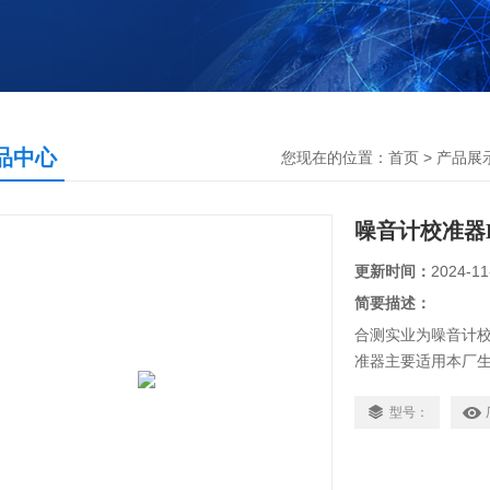
品中心
您现在的位置：
首页
>
产品展
噪音计校准器H
更新时间：
2024-11
简要描述：
合测实业为噪音计校准
准器主要适用本厂
器 HS6020用
稳定，使用方便。噪音计
型号：
准器的技术要求。