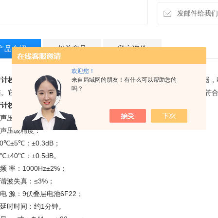
发邮件给我们：18
产品介绍
相关产品
留言询价
欢迎您！
计校准器HS6020
主要适用本厂生产的所有测试传声器和声学测量仪器，噪
来自局域网的朋友！有什么可以帮助您的
吗？
。它体积小，重量轻，性能稳定，使用方便。噪音计校准器 HS6020符合I
计校准器HS6020
技术参数：
 声压级：94dB（以2×10-5Pa为参考）
 声压级精度：
 20℃±5℃：±0.3dB；
 0℃±40℃：±0.5dB。
 频 率：1000Hz±2%；
 谐波失真：≤3%；
 电 源：9伏叠层电池6F22；
 延时时间：约1分钟。