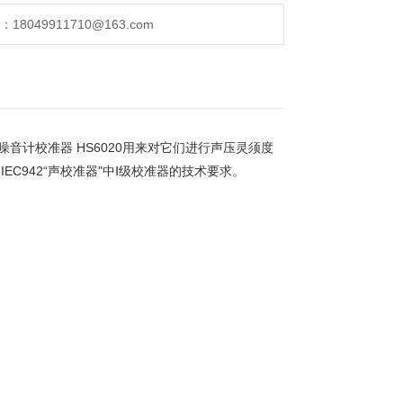
049911710@163.com
音计校准器 HS6020用来对它们进行声压灵须度
EC942“声校准器"中Ⅰ级校准器的技术要求。