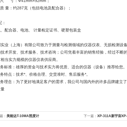
 尺 寸：Ф41mm×92mm；
 质 量：约287克（包括电池及配合器）；
配：
机、配合器、电池、 计量检定证书、硬塑包装盒
测实业（上海）有限公司致力于测量与检测领域的仪器仪表、无损检测设
的技术开发、技术服务、技术咨询；公司凭着丰富的销售经验，经过不断
有相当实力规模的仪器仪表供应商。
.服务标准：雄厚的资金与技术实力将优质、适合的仪器（设备）推荐给您。
服务特点：技术*、价格合理、交货准时、售后服务*。
.服务理念：为了更好地满足客户的需求，我公司与国内外的许多品牌建立
质量
篇：
美能达T-10MA照度计
下一篇：
XP-311A新宇宙X