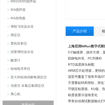
WIGGENS搅拌器
IKA搅拌器
IKA加热板
博勒飞恒温水浴
产品介绍
测定仪
爱拓折射仪
上海尼润NiRun数字式斯
优莱博恒温水浴
5寸触摸屏，操作方便，
防静电外壳、PC升降杆
酸度计
RTD温度探头标配
哈纳电导率仪
ARM芯片处理器，更快
该型号覆盖了现有市场STM
意大利哈纳溶解氧测定仪
不需要砝码和滑轮，简化
浊度仪 余氯总氯测定仪
可锁定粘度值、KU值、
离心机
粘度值显示连续变化
带有自动测试数据输出打
查看全部