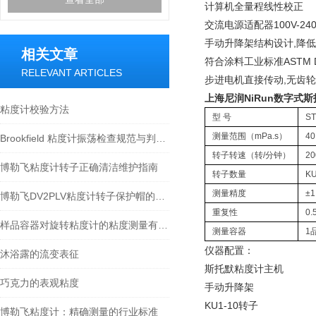
计算机全量程线性校正
交流电源适配器100V-2
手动升降架结构设计,降
相关文章
符合涂料工业标准ASTM D
RELEVANT ARTICLES
步进电机直接传动,无齿
上海尼润NiRun数字式斯
粘度计校验方法
型 号
ST
测量范围（mPa.s）
4
Brookfield 粘度计振荡检查规范与判定标准
转子转速（转/分钟）
2
博勒飞粘度计转子正确清洁维护指南
转子数量
K
测量精度
±
博勒飞DV2PLV粘度计转子保护帽的作用
重复性
0
样品容器对旋转粘度计的粘度测量有什么影响？
测量容器
1
仪器配置：
沐浴露的流变表征
斯托默粘度计主机
巧克力的表观粘度
手动升降架
KU1-10转子
博勒飞粘度计：精确测量的行业标准