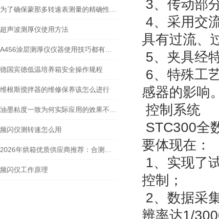
3、传动部
为了确保蒙那多转速表测量的精确性，需要留意这三点事项
4、采用交
超声波测厚仪使用方法
具有过流、过
A456涂层测厚仪仪器使用技巧都有什么？
5、夹具经
德国宾德低温培养箱安全操作规程
6、特殊工
感器的影响
维根斯搅拌器的维修保养该怎么进行
控制系统
油墨粘度一致为何实际应用的效果不同呢？
STC300
频闪仪测转速怎么用
要体现在：
2026年烘箱优质供应商推荐：合测实业核心优势与Memmert/宾德代理深度解析
1、实现了
频闪仪工作原理
控制；
2、数据采集
辨率达1/30