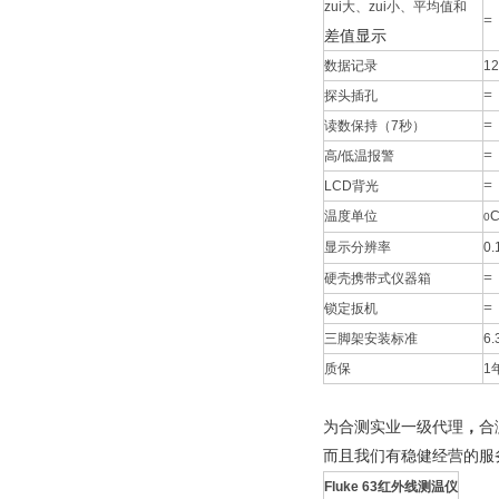
zui大、zui小、平均值和
=
差值显示
数据记录
1
=
探头插孔
=
读数保持（7秒）
=
高/低温报警
=
LCD背光
温度单位
0
显示分辨率
0.
=
硬壳携带式仪器箱
=
锁定扳机
三脚架安装标准
6.
质保
1
为合测实业一级代理
，
合
而且我们有稳健经营的服
Fluke 63
红外
线
测温仪