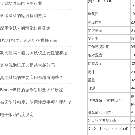
为23
C 73
F）
0
0
低温培养箱的应用行业
-
重复性
±
艺术涂料的粘度检测方法
响应时间
≤
应用专题 - 润滑脂粘度测定
光谱响应
8
发射率
数
DV2T粘度计正常维护措施分享
工作环境温度
0
狄夫斯高附着力测试仪主要性能和结构原理
相对温度
1
储存温度
-
真空脱泡机压力是越大越好吗
尺寸
2
真空烘箱的主要应用领域有哪些？
重量
32
电源
9
Binder烘箱的操作使用要求和步骤
使
电池寿命（碱性电池）
布氏旋转粘度计使用注意事项有哪些？
使
激光瞄准（II类）
补
电子烟油粘度测定
到目标的典型距离
5m
D：S（Distance to Spot）
1