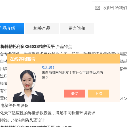
发邮件给我们：18
产品介绍
相关产品
留言询价
梅特勒托利多XS603S精密天平
-产品特点：
.结合专业选件，为您提供多元化解决方案。任意一款都能满足您的需求与
.全自动校准技术（FACT）——温度漂移触发的自动内部校准，确保称量结
欢迎您！
采用高速单模块称量传感器（MonoBlocHighSpeed），以zui快速
来自局域网的朋友！有什么可以帮助您的
通过E-Loader软件，实现天平软件的即时更新
吗？
触摸显示屏（Touch screen），方便天平称量菜单和参数设置
.具有中文界面的触摸屏，方便天平称量菜单和参数设置
内置RS232通讯接口和灵活的6种通讯接口选件（RS232、LocalCan、BTS、PS
和电脑等外围设备
.优化天平适应性的称量参数设置，满足不同称量环境要求
*可拆卸，清洗的防风罩设计