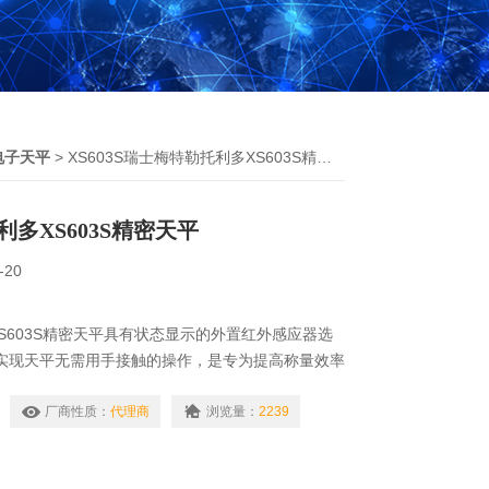
电子天平
> XS603S瑞士梅特勒托利多XS603S精密天平
多XS603S精密天平
-20
S603S精密天平具有状态显示的外置红外感应器选
s），实现天平无需用手接触的操作，是专为提高称量效率
速度、可靠性和操作便利，实现快速清洁，实现快速
保护罩，避免散落样品的腐蚀。
厂商性质：
代理商
浏览量：
2239