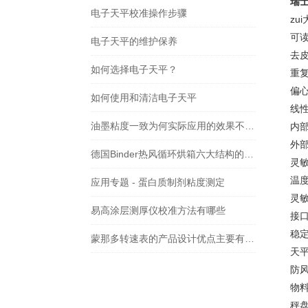
瑞士
电子天平校准操作步骤
zu
可读
电子天平的维护保养
去皮范
如何选择电子天平？
重复
偏心
如何使用和清洁电子天平
线性
油墨粘度一致为何实际应用的效果不同呢？
内部砝
外部
德国Binder热风循环烘箱六大结构的主要作用
灵敏度
温度
应用专题 - 蛋白质制剂粘度测定
灵敏
易高涂层测厚仪校准方法有哪些
接口
稳定
蒙那多转速表的产品设计优点主要有以下几个方面
天平尺
防风
物料号
秤盘尺