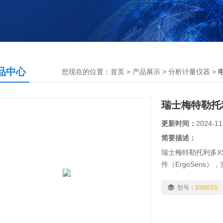
品中心
您现在的位置：
首页
>
产品展示
>
分析计量仪器
>
瑞士梅特勒托利
更新时间：
2024-11
简要描述：
瑞士梅特勒托利多X
件（ErgoSen
而设计，体现了*的
清洁，显示屏塑料
型号：
XS603S