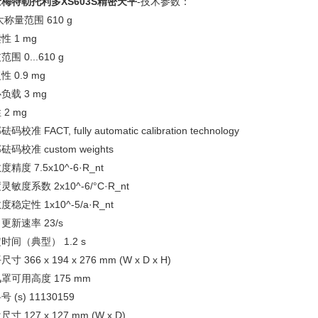
梅特勒托利多XS603S精密天平
-技术参数：
i大称量范围 610 g
性 1 mg
围 0...610 g
性 0.9 mg
负载 3 mg
 2 mg
码校准 FACT, fully automatic calibration technology
砝码校准 custom weights
精度 7.5x10^-6·R_nt
灵敏度系数 2x10^-6/°C·R_nt
度稳定性 1x10^-5/a·R_nt
更新速率 23/s
时间（典型） 1.2 s
寸 366 x 194 x 276 mm (W x D x H)
罩可用高度 175 mm
 (s) 11130159
寸 127 x 127 mm (W x D)