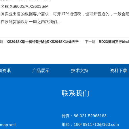
名称 XS603S/A,XS603S/M
17%
合测实业出售的
根据客户需求，可开
增值税，也可开普通的，一般会
:
您在收到货物以后一周之内跟我们。
篇：
XS204SX瑞士梅特勒托利多XS204SX防爆天平
下一篇：
BD23德国宾得bin
闻资讯
产品展示
技术支持
资料下载
联系我们
传真：86-021-52968163
邮箱：18049911710@163.com
emap.xml