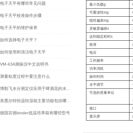
电子天平有哪些常见问题
最小负载g
可重读性mg
电子天平校准操作步骤
线性偏差mg
电子天平的维护保养
灵敏度偏移s
达到稳定耗时s
如何选择电子天平？
校准
如何使用和清洁电子天平
电压
工作频率
VM-63A测振仪中文说明书
功率消耗
测量粘度过程中要注意什么
操作时间
水平调节
博勒飞水分测定仪应用于啤酒花的水分含量测量
可选的质量单位
美墨尔特恒温恒湿箱主要功能包括哪些？
接口
德国宾德binder低温培养箱有哪些型号
显示屏