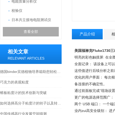
电能质量分析仪
校验仪
日本共立接地电阻测试仪
查看全部
产品介绍
美国福禄克Fluke173
相关文章
明亮的彩色触摸屏: 在
RELEVANT ARTICLES
全面记录： 该设备上可
这些值进行后续分析之前
德国binder宾德植物培养箱助您轻松应对光照培养
优化的用户界面： 每次
巧克力的表观粘度
备连接的不确定性。
通过前面板完成“现场设
锥板粘度计的技术创新与突破
更广的电源选择范围广：
如何选择高分子粘度计的转子以及转子清洗
两个 USB 端口： 一个
业内zui高安全级别： 进户线
中国传感器行业发展空间猜测