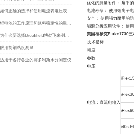
优化的测量附件： 扁平
电池寿命： 使用锂离子
如何正确的选择和使用电流表电压表
安全： 使用强力耐用的防盗
锂电池的工作原理和浆料稳定性的重要性
能源分析应用软件： 使
美国福禄克Fluke173
​为什么要选择Brookfield博勒飞来测量粘度?
技术指标
眼用制剂粘度测量
精度
参数
适用于各行各业的赛多利斯水分测定仪
电压
iFlex1
iFlex3
电流：直流电输入
iFlex6
i40s-E