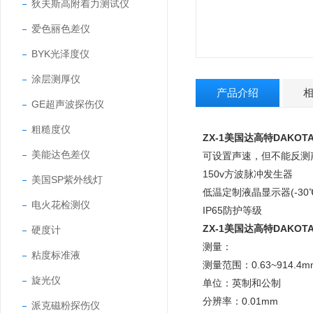
狄夫斯高附着力测试仪
爱色丽色差仪
BYK光泽度仪
涂层测厚仪
产品介绍
GE超声波探伤仪
粗糙度仪
ZX-1美国达高特DAKO
美能达色差仪
可设置声速，但不能反测
150v方波脉冲发生器
美国SP紫外线灯
低温定制液晶显示器(-30
电火花检测仪
IP65防护等级
ZX-1美国达高特DAKO
硬度计
测量：
粘度标准液
测量范围：0.63~914.
旋光仪
单位：英制和公制
分辨率：0.01mm
派克磁粉探伤仪