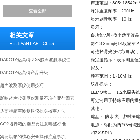
声速范围：305~18542
查看全部
脉冲重复频率：200Hz
显示刷新频率：10Hz
显示：
相关文章
多功能7段4位半数字液晶
RELEVANT ARTICLES
两个3.2mm高14段显
可选择背光(开/关/自动)，
DAKOTA达高特 ZX5超声波测厚仪使用方法
稳定度指示：表示测量值
探头：
DAKOTA达高特产品升级
频率范围：1~10MHz
双晶探头：
超声波测厚仪使用技巧
LEMO接口，1.2米探头线
影响超声波测厚仪测量不准有哪些因素
可定制用于特殊应用的探
其他：
达高特超声波测厚仪探头校零方法
键盘： 防水防油密封按
CO2培养箱的选型要注意哪些标准
电源：标配为两节5号碱性
和ZX-5DL)
宾德烘箱的核心安全操作注意事项