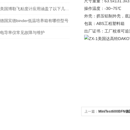
尺寸重量：63.5x131.3x
操作温度：-30~75℃
美国博勒飞粘度计应用涵盖了以下几个方面
外壳：挤压铝制外壳，底
德国宾德binder低温培养箱有哪些型号
包装：ABS工程塑料箱
出厂证书：工厂校准可追溯到N
电导率仪常见故障与维护
上一篇：
MiniTest600B