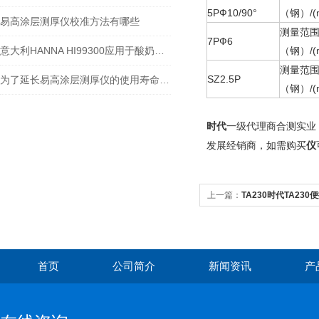
5PФ10/90°
（钢）/(
易高涂层测厚仪校准方法有哪些
测量范
7PФ6
意大利HANNA HI99300应用于酸奶中电导率的测定
（钢）/(
测量范
SZ2.5P
为了延长易高涂层测厚仪的使用寿命，要留意这些问题
（钢）/(
时代
一级代理商
合测实业
仪
发展经销商，如需购买
上一篇：
TA230时代TA23
首页
公司简介
新闻资讯
产