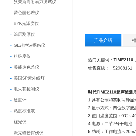
狄夫斯高附着力测试仪
爱色丽色差仪
BYK光泽度仪
涂层测厚仪
产品介绍
GE超声波探伤仪
粗糙度仪
TIME2110
热门关键词：
美能达色差仪
52968161
销售直线：
美国SP紫外线灯
电火花检测仪
时代TIME2110超声波测
硬度计
1.具有公制和英制两种显
2.显示方式：四位数字液
粘度标准液
3.使用温度范围：0℃～4
旋光仪
4.电源：二节7号干电池
5.功耗：工作电流＜20mA 
派克磁粉探伤仪