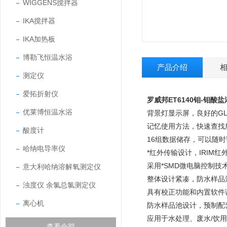
WIGGENS搅拌器
IKA搅拌器
IKA加热板
博勒飞恒温水浴
产品介绍
测定仪
爱拓折射仪
罗威邦ET6140钼-钼酸
优莱博恒温水浴
背景灯显示屏，良好的G
记忆使用方法，快速查找
酸度计
16组数据储存，可以随
哈纳电导率仪
*红外传输设计，IRIM红
采用*SMD微电脑控制技
意大利哈纳溶解氧测定仪
整体设计紧凑，防水样品
浊度仪 余氯总氯测定仪
具有校正功能和内置软件
离心机
防水样品池设计，预制配
应用于水处理、废水/饮
查看全部