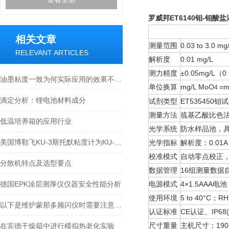
罗威邦ET6140钼-钼酸
相关文章
测量范围
0.03 to 3.0 mg
RELEVANT ARTICLES
解析度
0.01 mg/L
测力精度
±0.05mg/L（0 
油墨粘度一致为何实际应用的效果不同呢？
单位换算
mg/L MoO
=m
4
滴定分析：锂电池材料成分
试剂类型
ET535450
测量方法
巯基乙酸比色
低温培养箱的应用行业
光学系统
防水样品池，具有
美国博勒飞KU-3斯托默粘度计为KU-2粘度计的升级产品
光学指标
解析度：0.01A 
校准模式
自动零点校正
分散机特点及选型要点
数据管理
16组测量数据
德国EPK涂层测厚仪仪器安全性能分析
电源模式
4×1.5AAA
使用环境
5 to 40°C；R
以下是维护蒙那多频闪仪时需要注意的一些要点
认证标准
CE认证、IP6
尺寸重量
主机尺寸：190×
在宾德干燥箱中进行模拟热老化实验