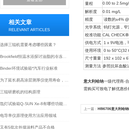
0.00 to 2.5mg
量程
解析度
0.01 mg/L
精度
读数的±4% @±0
相关文章
光学系统
钨灯光源，窄波
RELEVANT ARTICLES
校准功能
CAL CHEC
供电方式
1 x 9V电
选择三辊机需要考虑哪些因素？
使用环境
0 to 50°C(3
Brookfield恒温水浴探讨油脂的冷冻效果
尺寸重量
192 x 102 x 
测量方法
参照抗坏血酸
Binder环境试验箱*汽车行业标准
为了延长易高涂层测厚仪使用寿命，使用时需要注意哪些问题
意大利哈纳
-
一级代理商
需购买
可致电
了解优惠价
三辊研磨机的结构原理
氙灯试验箱Q-SUN Xe-8有哪些功能及亮点
上一篇：
HI96706意大利哈纳
电导率仪原理使用方法应用领域
又有5批次外墙涂料产品不合格