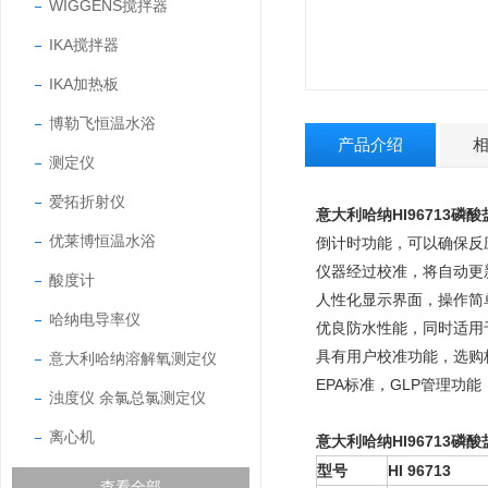
WIGGENS搅拌器
IKA搅拌器
IKA加热板
博勒飞恒温水浴
产品介绍
测定仪
爱拓折射仪
意大利哈纳HI96713
磷酸
优莱博恒温水浴
倒计时功能，可以确保反
仪器经过校准，将自动更
酸度计
人性化显示界面，操作简单
哈纳电导率仪
优良防水性能，同时适用
具有用户校准功能，选购
意大利哈纳溶解氧测定仪
EPA标准，GLP管理功
浊度仪 余氯总氯测定仪
离心机
意大利哈纳HI96713
磷酸
型号
HI 96713
查看全部