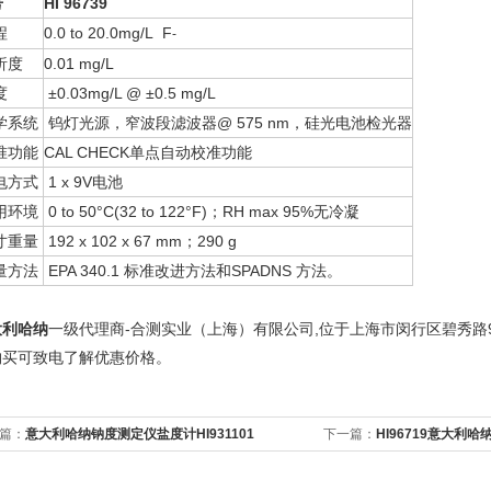
号
HI 96739
程
0.0 to 20.0mg/L F
-
析度
0.01 mg/L
度
±0.03mg/L @ ±0.5 mg/L
学系统
钨灯光源，窄波段滤波器@ 575 nm，硅光电池检光器
准功能
CAL CHECK单点自动校准功能
电方式
1 x 9V电池
用环境
0 to 50°C(32 to 122°F)；RH max 95%无冷凝
寸重量
192 x 102 x 67 mm；290 g
量方法
EPA 340.1 标准改进方法和SPADNS 方法。
大利哈纳
-
,
一级代理商
合测实业（上海）有限公司
位于上海市闵行区碧秀路
购买
可致电
了解优惠价格。
篇：
意大利哈纳钠度测定仪盐度计HI931101
下一篇：
HI96719意大利哈