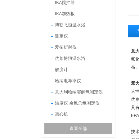
IKA搅拌器
IKA加热板
博勒飞恒温水浴
测定仪
爱拓折射仪
意大
优莱博恒温水浴
氟化
布
酸度计
哈纳电导率仪
意大
人性
意大利哈纳溶解氧测定仪
优
浊度仪 余氯总氯测定仪
具
离心机
EP
查看全部
技