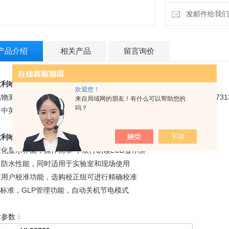
发邮件给我们：18
产品介绍
相关产品
留言询价
利哈纳HI96739氟化物测定仪
-标配：
欢迎您！
物测量范围：0.0 to 20.0 mg/L F-测定，HI93739-01氟化物试剂、HI
来自局域网的朋友！有什么可以帮助您的
吗？
、中英文使用手册、携带箱
利哈纳HI96739氟化物测定仪
-特点：
化显示界面，操作简单 ，双行易读LCD显示屏
良防水性能，同时适用于实验室和现场使用
有用户校准功能，选购校正组可进行精确校准
A标准，GLP管理功能，自动关机节电模式
术参数：