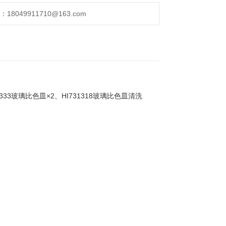
049911710@163.com
731333玻璃比色皿×2、HI731318玻璃比色皿清洗