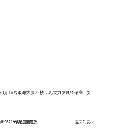
98
15
22
弄
号银海大厦
楼，
现大力发展经销商，如
纳HI96719镁硬度测定仪
返回列表>>