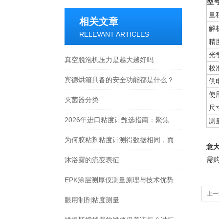
型
量
相关文章
解
RELEVANT ARTICLES
精
光
真空脱泡机压力是越大越好吗
校
宾德烘箱具备的安全功能都是什么？
供
使
灭菌器分类
尺
2026年进口粘度计甄选指南：聚焦合测实业在博勒飞（Brookfield）代理领域的专业实力
测
为何胶粘剂粘度计测得数据相同，而施胶过程工艺结果不同
意
沐浴露的流变表征
需
EPK涂层测厚仪测量原理与技术优势
上一
眼用制剂粘度测量