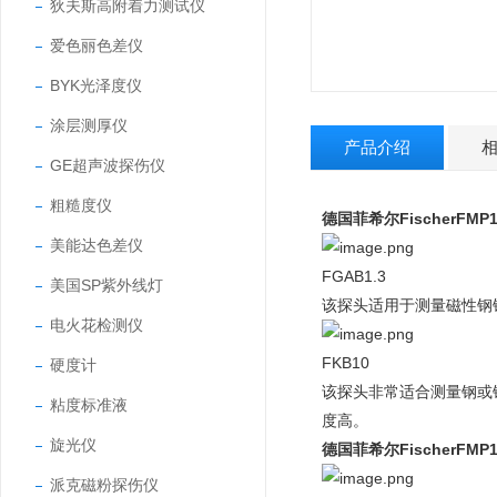
狄夫斯高附着力测试仪
爱色丽色差仪
BYK光泽度仪
涂层测厚仪
产品介绍
GE超声波探伤仪
粗糙度仪
德国菲希尔FischerFMP
美能达色差仪
FGAB1.3
美国SP紫外线灯
该探头适用于测量磁性钢铁
电火花检测仪
FKB10
硬度计
该探头非常适合测量钢或铁
粘度标准液
度高。
旋光仪
德国菲希尔FischerFMP
派克磁粉探伤仪