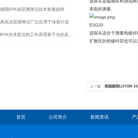
该探头是磁感应和涡流两
表面的测量。
德国EPK涂层测厚仪技术发展趋势
易高涂层测厚仪广泛应用于涂装行业
ESG20
该探头适合于测量电镀锌
BYK光泽度仪的工作原理基于光的反射和折射理论
扩散区的热镀锌层也可以
上一篇：
美国路阳LUYOR-
首页
公司简介
新闻资讯
产