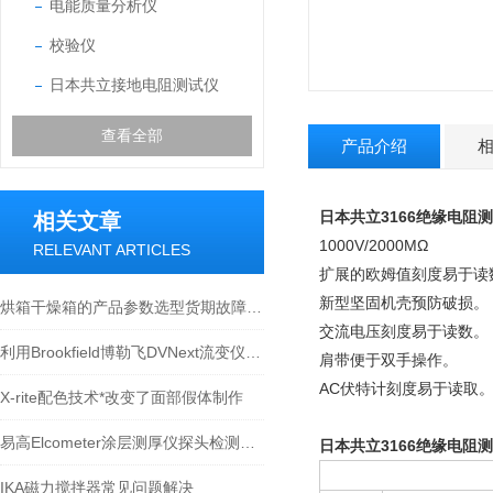
电能质量分析仪
校验仪
日本共立接地电阻测试仪
查看全部
产品介绍
日本共立3166绝缘电阻
相关文章
1000V/2000MΩ
RELEVANT ARTICLES
扩展的欧姆值刻度易于读
新型坚固机壳预防破损。
烘箱干燥箱的产品参数选型货期故障排查
交流电压刻度易于读数。
利用Brookfield博勒飞DVNext流变仪测定麦芽糖醇液的粘度
肩带便于双手操作。
AC伏特计刻度易于读取
X-rite配色技术*改变了面部假体制作
易高Elcometer涂层测厚仪探头检测不到怎么办
日本共立3166绝缘电阻
IKA磁力搅拌器常见问题解决