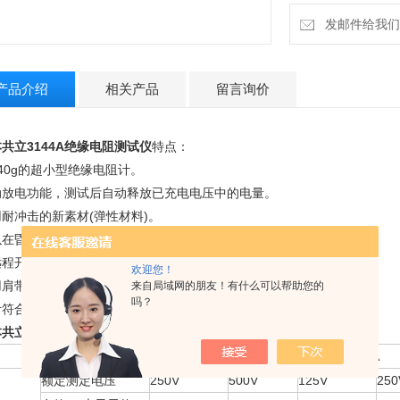
发邮件给我们：18
产品介绍
相关产品
留言询价
本
共立
3144A绝缘电阻测试仪
特点：
40g的超小型绝缘电阻计。
动放电功能，测试后自动释放已充电电压中的电量。
耐冲击的新素材(弹性材料)。
以在昏暗场所中操作的刻度照明。
远程开关的探棒标准材料装备（可自动切断电源）。
欢迎您！
用肩带可双手作业。
来自局域网的朋友！有什么可以帮助您的
吗？
符合安全规格IEC 61010-1 CAT III 600V。
本
共立
3144A绝缘电阻测试仪
技术参数：
MODEL3144A
MODEL3145A
额定测定电压
250V
500V
125V
250