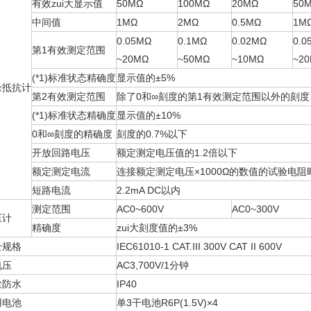
有效zui大显示值
50MΩ
100MΩ
20MΩ
50
中间值
1MΩ
2MΩ
0.5MΩ
1M
0.05MΩ
0.1MΩ
0.02MΩ
0.0
第1有效测定范围
~20MΩ
~50MΩ
~10MΩ
~2
(*1)标准状态精确度
显示值的±5%
缘抵抗计
第2有效测定范围
除了0和∞刻度的第1有效测定范围以外的刻度
(*1)标准状态精确度
显示值的±10%
0和∞刻度的精确度
刻度的0.7%以下
开放回路电压
额定测定电压值的1.2倍以下
额定测定电流
连接额定测定电压×1000Ω的数值的试验电阻时,
短路电流
2.2mA DC以内
测定范围
AC0~600V
AC0~300V
压计
精确度
zui大刻度值的±3%
全规格
IEC61010-1 CAT.III 300V CAT II 600V
电压
AC3,700V/1分钟
尘防水
IP40
用电池
单3干电池R6P(1.5V)×4