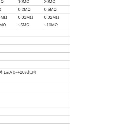
MΩ
10MΩ
20MΩ
Ω
0.2MΩ
0.5MΩ
5MΩ
0.01MΩ
0.02MΩ
0MΩ
~5MΩ
~10MΩ
1mA 0~+20%以内