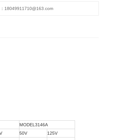
049911710@163.com
MODEL3146A
V
50V
125V