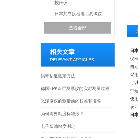
校验仪
日本共立接地电阻测试仪
查看全部
日
相关文章
仅3
RELEVANT ARTICLES
自
采用
锡膏粘度测定方法
可
德国EPK涂层测厚仪的实时测量过程涉及多个步骤
带
使
光泽度仪的测量前的校准和准备
设计
为何需要粘度标准液？
日
电子烟油粘度测定