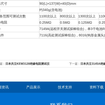
形尺寸
90(L)×137(W)×40(D)mm
量
约340g(含电池)
2)各范围可测试次数
1100次以上
800次以上
1300次以上
11
验电阻
0.25MΩ
0.5MΩ
0.125MΩ
0.2
件
7149A(远程开关测试探棒组合)，单3干电池R6P
选件
7116(高处测试探棒组合)，8016(钩形金属头)
篇：
日本共立KEW3128绝缘电阻测试仪
下一篇：
日本共立3145A
闻资讯
产品展示
技术支持
资料下载