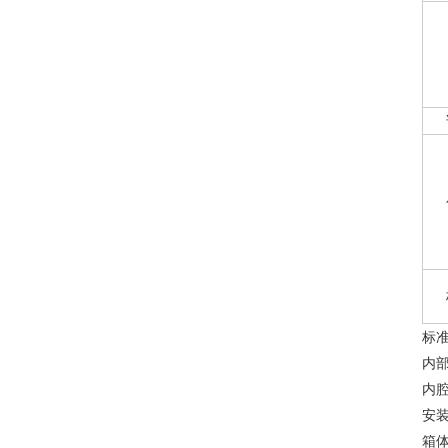
标
内部
内腔
安装
箱