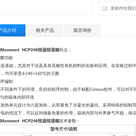
发邮件给我们：18
产品介绍
相关产品
留言询价
Memmert HCP246恒温恒湿箱
特点：
灭菌功能
净是基础，尤其对于涉及具有高敏性有机材料的实验和应用。在实验过程
，均可承受4小时+160℃的灭菌
程序编制
拟不同条件下的环境，良好的程序控制，由于标配Celsius软件，可以对
均匀的箱体内部环境
体加热单元设计为六面加热，从而避免了冷凝水的凝结。采用特殊的铝制
断电的情况下，可以起到储备热量的作用，箱体内部与外界换气平稳，保
Memmert HCP246恒温恒湿箱
技术参数：
型号尺寸/说明