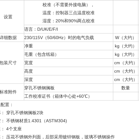
校准（不需要外接电脑），
温度：控制器三点温度校准
设置
湿度：20%和90%两点校准
语言：D/UK/E/F/I
详细数据
230/115V（50/60Hz）时的电气负载
W（大约）
净重
kg（大约）
毛重（包含纸箱）
kg（大约）
包装尺寸
宽度
cm（大约）
高度
cm（大约）
深度
cm（大约）
穿孔不锈钢搁板
数量
标准附件
工作校准证书（箱体中心处+60℃）
准配置：
： 穿孔不锈钢搁板2块
： 不锈钢材质1.4301（ASTM304)
： 4个支座
体： 压花不锈钢外列面，后部采用镀锌钢板，玻璃不锈钢操作