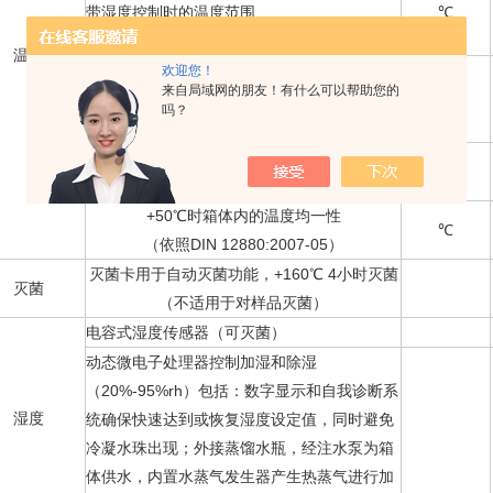
带湿度控制时的温度范围
℃
温度
欢迎您！
不带湿度控制时的温度范围
来自局域网的朋友！有什么可以帮助您的
℃
吗？
灭菌时温度在+160℃
温度随时间的波动
℃
（依照DIN 12880:2007-05）
+50℃时箱体内的温度均一性
℃
（依照DIN 12880:2007-05）
灭菌卡用于自动灭菌功能，+160℃ 4小时灭菌
灭菌
（不适用于对样品灭菌）
电容式湿度传感器（可灭菌）
动态微电子处理器控制加湿和除湿
（20%-95%rh）包括：数字显示和自我诊断系
湿度
统确保快速达到或恢复湿度设定值，同时避免
冷凝水珠出现；外接蒸馏水瓶，经注水泵为箱
体供水，内置水蒸气发生器产生热蒸气进行加