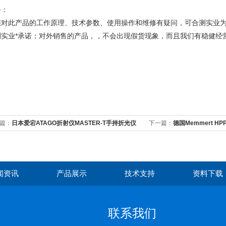
务：
您对此产品的工作原理、技术参数、使用操作和维修有疑问，可合测实业
测实业*承诺：对外销售的产品，，不会出现假货现象，而且我们有稳健经
篇：
日本爱宕ATAGO折射仪MASTER-T手持折光仪
下一篇：
德国Memmert H
闻资讯
产品展示
技术支持
资料下载
联系我们