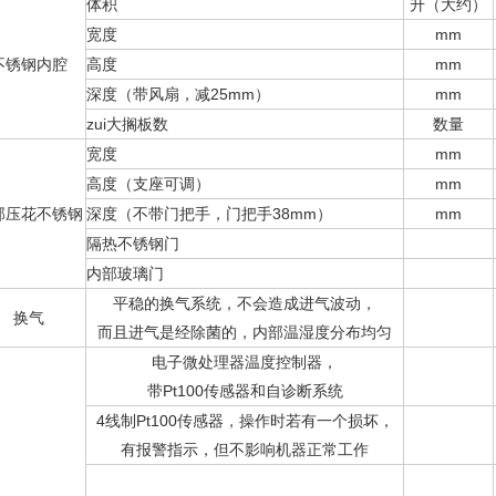
体积
升（大约）
宽度
mm
不锈钢内腔
高度
mm
深度（带风扇，减25mm）
mm
zui大搁板数
数量
宽度
mm
高度（支座可调）
mm
部压花不锈钢
深度（不带门把手，门把手38mm）
mm
隔热不锈钢门
内部玻璃门
平稳的换气系统，不会造成进气波动，
换气
而且进气是经除菌的，内部温湿度分布均匀
电子微处理器温度控制器，
带Pt100传感器和自诊断系统
4线制Pt100传感器，操作时若有一个损坏，
有报警指示，但不影响机器正常工作