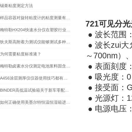
锡膏粘度测定方法
样品容器对旋转粘度计的粘度测量有什么影响？
721可见分
梅特勒HX204快速水分仪在塑胶行业的应用
● 波长范围：
狄夫斯高附着力测试仪能够测试多种类型的材料
● 波长zui大
～700nm）、
为何需要粘度标准液？
● 表面刻度
梅特勒卤素水分仪测定电池浆料固含量方法
● 吸光度：0
A456涂层测厚仪仪器使用技巧都有什么？
● 接受面：G
BINDER高低温试验箱关于新车零配件的性能测试
● 光源灯：12
如何正确使用美墨尔特恒温恒湿箱进行材料耐候性试验？
● 电源电压：A