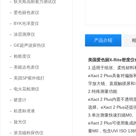
狄夫斯高附着力测试仪
爱色丽色差仪
BYK光泽度仪
涂层测厚仪
产品介绍
GE超声波探伤仪
粗糙度仪
美国爱色丽X-Rite密度仪色差
美能达色差仪
1.适用于纸张、柔性材料
eXact 2 Plus具备对
美国SP紫外线灯
字放大镜、直观触摸屏和
电火花检测仪
2.特殊测量功能
eXact 2 Plus
硬度计
选择。eXact 2 Plus还
粘度标准液
3.单次测量快速扫描M0、
旋光仪
eXact 2 Plus可使
量M0，包含UV/ ISO 136
派克磁粉探伤仪