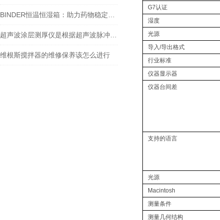
G7认证
BINDER恒温恒湿箱：助力药物稳定性试验
湿度
光源
超声波涂层测厚仪是根据超声波脉冲反射原理来进行厚度测量的
导入/导出格式
维根斯搅拌器的维修保养该怎么进行
行业标准
仪器显示器
仪器台间差
支持的语言
光源
Macintosh
测量条件
测量几何结构