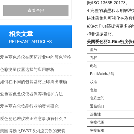
振/ISO 13655:20173。
查看全部
4.完整的油墨和印刷解决
快速采集和可视化色彩数
eXact Plus还提
相关文章
和非偏振基材。
RELEVANT ARTICLES
美国爱色丽X-Rite密度仪色差
型号
爱色丽色差仪在医药行业中的颜色管控
孔径
电池
色彩测量仪器选择与应用解析
BestMatch功能
如何在不同的包装基材上印刷出准确的色彩
校准
色差
爱色丽色差仪仪器保养和维护方法
色彩空间
爱色丽在化妆品行业的案例研究
通信接口
连接性
爱色丽色差仪校正注意事项有什么？
密度范围
美国博勒飞DV3T系列流变仪的安装方法
密度标准