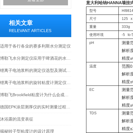
意大利哈纳HANNA墙挂式
型号
HI981
尺寸
125 x
相关文章
重量
333g
RELEVANT ARTICLES
使用环境
-5 t
测量范围
pH
适用于各行各业的赛多利斯水分测定仪
解析度0
博勒飞水分测定仪应用于啤酒花的水分含量测量
精度±0
范围0.0
温度
锂离子电池浆料的测定仪选型及测试方法参考
解析度
精度±0
锂离子电池浆料的旋转粘度计测定仪选型及测试方法参考
测量范围
EC
博勒飞Brookfield粘度计为什么会成为行业的标准？
解析度0
精度±0.
德国EPK涂层测厚仪的实时测量过程涉及多个步骤
测量范
TDS
沐浴露的流变表征
解析度
精度±2
揭秘转子型粘度计的设计原理