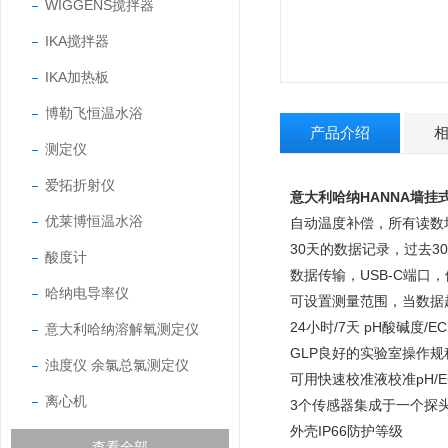
WIGGENS搅拌器
IKA搅拌器
IKA加热板
博勒飞恒温水浴
产品介绍
测定仪
爱拓折射仪
意大利哈纳HANNA墙挂式
优莱博恒温水浴
自动温度补偿，所有读数
30天的数据记录，过去3
酸度计
数据传输，USB-C端口
哈纳电导率仪
可设置测量范围，当数据
24小时/7天 pH酸碱度/
意大利哈纳溶解氧测定仪
GLP良好的实验室操作规
浊度仪 余氯总氯测定仪
可用快速校准液校准pH/E
离心机
3个传感器集成于一个探
外壳IP66防护等级
查看全部