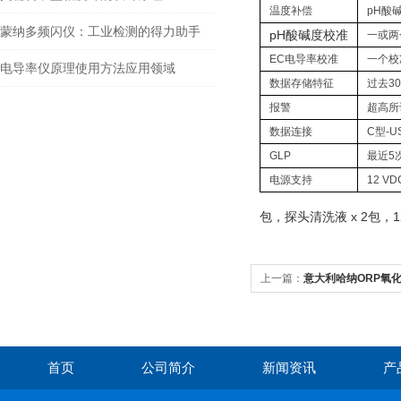
温度补偿
pH酸碱
蒙纳多频闪仪：工业检测的得力助手
pH酸碱度校准
一或两
EC电导率校准
一个校准
电导率仪原理使用方法应用领域
数据存储特征
过去3
报警
超高所
数据连接
C型-U
GLP
最近5
电源支持
12 V
包，探头清洗液 x 2包，
上一篇：
意大利哈纳ORP氧
HI3148B/HI3230B
首页
公司简介
新闻资讯
产