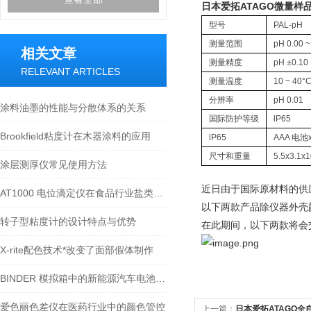
日本爱拓ATAGO微量样品p
型号
PAL-pH
测量范围
pH 0.00 ~
相关文章
测量精度
pH ±0.10
RELEVANT ARTICLES
测量温度
10 ~ 40
分辨率
pH 0.01
涂料油墨的性能与分散体系的关系
国际防护等级
lP65
Brookfield粘度计在木器涂料的应用
lP65
AAA 电池
尺寸和重量
5.5x3.
涂层测厚仪常见使用方法
近日由于国际原材料的供应
AT1000 电位滴定仪在食品行业盐类检测中的应用
以下两款产品除仪器外壳
转子型粘度计的设计特点与优势
在此期间，以下两款将会
X-rite配色技术*改变了面部假体制作
BINDER 模拟箱中的新能源汽车电池研究
爱色丽色差仪在医药行业中的颜色管控
上一篇：
日本爱拓ATAGO全自