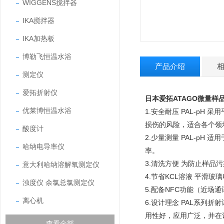
WIGGENS搅拌器
IKA搅拌器
IKA加热板
博勒飞恒温水浴
产品介绍
测定仪
爱拓折射仪
日本爱拓ATAGO微量样品p
优莱博恒温水浴
1.安全耐压 PAL-p
损伤的风险，适合各个领
酸度计
2.少量测量 PAL-pH
哈纳电导率仪
率。
3.清洗方便 为防止样品污
意大利哈纳溶解氧测定仪
4.节省KCL溶液 平滑
浊度仪 余氯总氯测定仪
5.配备NFC功能（近场
离心机
6.设计理念 PAL系列
用性好，应用广泛，并在
查看全部