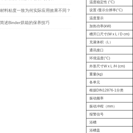
温度稳定性 (°C)
材料粘度一致为何实际应用效果不同？
设置 /显示分辨率(°C)
温度显示
简述Binder烘箱的保养技巧
加热功率(kW)
槽开口尺寸(W x L / D cm)
充液体积（L）
通讯接口
环境温度(°C)
外形尺寸W x L /H (cm)
重量(kg)
各单元
根据DIN12876-1分类
振动频率
振动冲程（mm）
报警信号
浴槽
浴槽盖