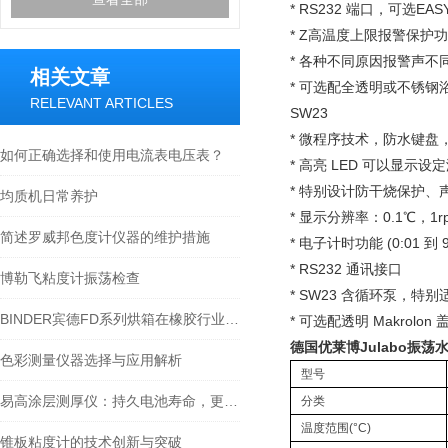
* RS232 端口，可选E
* Z高温度上限报警保护
* 各种不同原因报警声
相关文章
* 可选配全透明或不锈
RELEVANT ARTICLES
SW23
* 微程序技术，防水键
如何正确选择和使用电流表电压表？
* 高亮 LED 可以显
* 特别设计防干烧保护
均质机日常养护
* 显示分辨率：0.1℃，1rp
简述罗威邦色度计仪器的维护措施
* 电子计时功能 (0:01 到 9
* RS232 通讯接口
博勒飞粘度计振荡检查
* SW23 含循环泵，
BINDER宾德FD系列烘箱在橡胶行业的应用
* 可选配透明 Makro
德国优莱博Julabo振荡水
色彩测量仪器选择与应用解析
型号
易高涂层测厚仪：持久电池寿命，更长使用时间
分类
温度范围(°C)
锥板粘度计的技术创新与突破