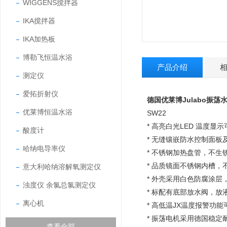
WIGGENS搅拌器
IKA搅拌器
IKA加热板
博勒飞恒温水浴
产品介绍
测定仪
爱拓折射仪
德国优莱博Julabo振荡水
优莱博恒温水浴
SW22
* 高亮白光LED 温度显
酸度计
* 无缝镶嵌防水控制面板及
哈纳电导率仪
* 不锈钢加热盘管，不生
* 品质镜面不锈钢内槽
意大利哈纳溶解氧测定仪
* 外壳采用白色防腐涂层
浊度仪 余氯总氯测定仪
* 标配有底部放水阀，放
离心机
* 高低温JX温度报警功
* 振荡电机采用德国稳
查看全部