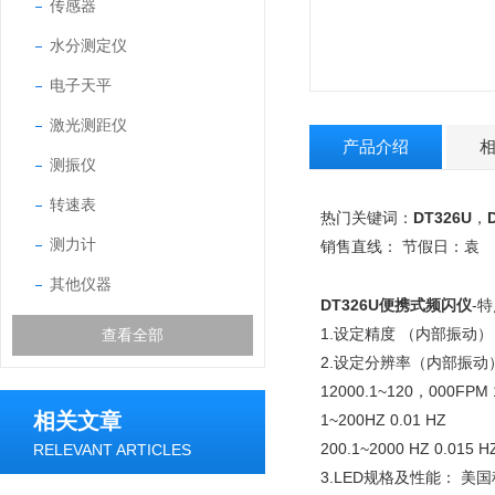
传感器
水分测定仪
电子天平
激光测距仪
产品介绍
测振仪
转速表
DT326U
热门关键词：
，
测力计
销售直线：
节假日：
袁
其他仪器
DT326U便携式频闪仪
-
1.设定精度 （内部振动）： 0
查看全部
2.设定分辨率（内部振动）： 6
12000.1~120，000FPM 
相关文章
1~200HZ 0.01 HZ
200.1~2000 HZ 0.015 H
RELEVANT ARTICLES
3.LED规格及性能： 美国