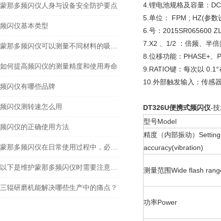
4.锂电池规格及容量：DC 10
蒙那多频闪仪人身与设备安全防护要点
5.单位： FPM ; HZ
频闪仪基本类型
6.号：2015SR065600 ZL
7.X2 、1/2 ：倍频、半
蒙那多频闪仪可以测量不同材料的吸收谱和发射谱
8.位移功能：PHASE+、PH
如何提高频闪仪的测量精度和使用寿命
9.RATIO键：每次以 0.
10.外部触发输入：传感
频闪仪有哪些品牌
频闪仪测转速怎么用
DT326U便携式频闪仪
-
型号Model
频闪仪的正确使用方法
精度（内部振动）Setting
蒙那多频闪仪在日常使用过程中，必须遵守这些要点
accuracy(vibration)
以下是维护蒙那多频闪仪时需要注意的一些要点
测量范围Wide flash rang
三辊研磨机能解决哪些生产中的痛点？
功率Power