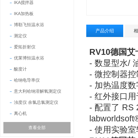
IKA搅拌器
IKA加热板
博勒飞恒温水浴
产品介绍
测定仪
爱拓折射仪
RV10德国
优莱博恒温水浴
- 数显型水
酸度计
- 微控制器
哈纳电导率仪
- 加热温度
意大利哈纳溶解氧测定仪
- 红外接口
浊度仪 余氯总氯测定仪
- 配置了 R
离心机
labworlds
- 使用实验室软
查看全部