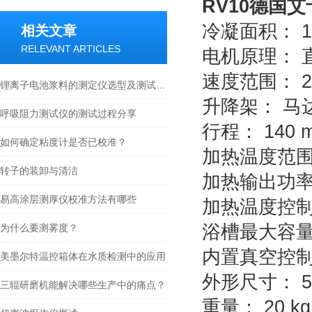
RV10德国
冷凝面积： 12
相关文章
RELEVANT ARTICLES
电机原理： 
速度范围： 20 
锂离子电池浆料的测定仪选型及测试方法参考
升降架： 马
呼吸阻力测试仪的测试过程分享
行程： 140 
如何确定粘度计是否已校准？
加热温度范围： 
转子的装卸与清洁
加热输出功率：
易高涂层测厚仪校准方法有哪些
加热温度控制精
浴槽最大容量：
为什么要测雾度？
内置真空控制
美墨尔特温控箱体在水质检测中的应用
外形尺寸： 500
三辊研磨机能解决哪些生产中的痛点？
重量： 20 kg