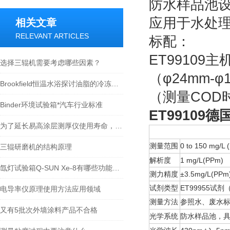
防水样品池
应用于水处理
相关文章
RELEVANT ARTICLES
标配：
ET99109
选择三辊机需要考虑哪些因素？
（φ24mm-
Brookfield恒温水浴探讨油脂的冷冻效果
（测量COD
Binder环境试验箱*汽车行业标准
ET99109德
为了延长易高涂层测厚仪使用寿命，使用时需要注意哪些问题
测量范围
0 to 150 mg/L
三辊研磨机的结构原理
解析度
1 mg/L(PPm)
氙灯试验箱Q-SUN Xe-8有哪些功能及亮点
测力精度
±3.5mg/L(PPm
试剂类型
ET99955试剂
电导率仪原理使用方法应用领域
测量方法
参照水、废水标
又有5批次外墙涂料产品不合格
光学系统
防水样品池，具