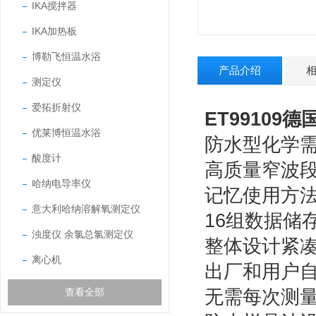
IKA搅拌器
IKA加热板
博勒飞恒温水浴
产品介绍
测定仪
爱拓折射仪
ET99109德
优莱博恒温水浴
防水型化学需
酸度计
高质量窄波段
哈纳电导率仪
记忆使用方
意大利哈纳溶解氧测定仪
16组数据储
浊度仪 余氯总氯测定仪
整体设计紧
离心机
出厂和用户
无需每次测
查看全部