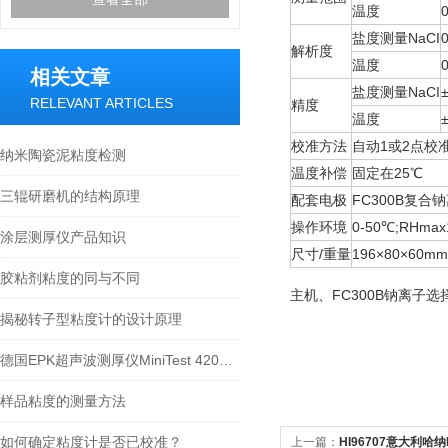
温度
盐度测量NaCI
0
解析度
温度
相关文章
盐度测量NaCI
RELEVANT ARTICLES
精度
温度
校准方法
自动1或2点校准(3.0
纳米陶瓷泥粘度检测
温度补偿
固定在25℃
三辊研磨机的结构原理
配套电极
FC300B复合
操作环境
0-50℃;RHmax
涂层测厚仪产品知识
尺寸/重量
196×80×60mm
胶粘剂粘度的同与不同
主机、FC300B钠离子
揭秘转子型粘度计的设计原理
德国EPK超声波测厚仪MiniTest 420声速测量方法
样品粘度的测量方法
如何确定粘度计是否已校准？
上一篇：
HI96707意大利哈