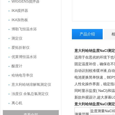
WIGGENS搅拌器
IKA搅拌器
IKA加热板
博勒飞恒温水浴
产品介绍
测定仪
爱拓折射仪
意大利哈纳盐度NaCl测定仪
优莱博恒温水浴
适用于在恶劣的环境下也
固定温度补偿，确保在不
酸度计
自动识别校准缓冲液,自动
哈纳电导率仪
电池更换简单快速，BE
人性化操作界面，稳定指
意大利哈纳溶解氧测定仪
同时显示盐度( NaCI)和
浊度仪 余氯总氯测定仪
新款外观设计,超大屏幕L
离心机
意大利哈纳盐度NaCl测定仪
盐度测量NaCI
测量范围
查看全部