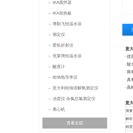
IKA搅拌器
IKA加热板
博勒飞恒温水浴
测定仪
爱拓折射仪
意大
优莱博恒温水浴
·
·
酸度计
·简
哈纳电导率仪
·具
·
意大利哈纳溶解氧测定仪
浊度仪 余氯总氯测定仪
意大
离心机
测量
解析
查看全部
精度