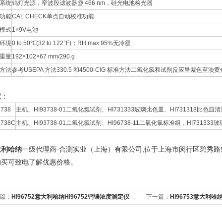
系统
钨灯光源，窄波段滤波器@ 466 nm，硅光电池检光器
功能
CAL CHECK单点自动校准功能
模式
1×9V电池
环境
0 to 50℃(32 to 122°F)；RH max 95%无冷凝
重量
192×102×67 mm/290 g
方法
参考USEPA 方法330.5 和4500-ClG 标准方法二氧化氯和试剂反应呈紫色至淡黄
配：
6738
主机、HI93738-01二氧化氯试剂、HI731333玻璃比色皿、HI731318比
6738C
主机、HI93738-01二氧化氯试剂、HI96738-11二氧化氯标准组，HI7313
大利哈纳
-
,
一级代理商
合测实业（上海）有限公司
位于上海市闵行区碧秀路
购买
可致电
了解优惠价格。
篇：
HI96752意大利哈纳HI96752钙镁浓度测定仪
下一篇：
HI96753意大利哈