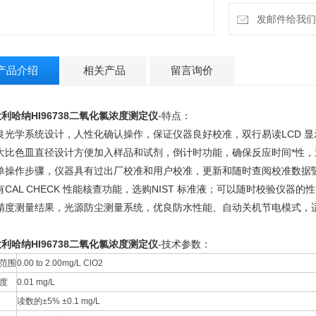
发邮件给我们：18
产品介绍
相关产品
留言询价
利哈纳HI96738二氧化氯浓度测定仪
-特点：
优良光学系统设计，人性化确认操作，保证仪器良好校准，双行易读LCD 
较大比色皿直径设计方便加入样品和试剂，倒计时功能，确保反应时间*性
单操作步骤，仪器具有过出厂校准和用户校准，更新和随时查阅校准数据暨信息
有CAL CHECK 性能核查功能，选购NIST 标准液；可以随时校验仪
高精度测量结果，光源防尘测量系统，优良防水性能、自动关机节电模式，
利哈纳HI96738二氧化氯浓度测定仪
-技术参数：
范围
0.00 to 2.00mg/L ClO2
度
0.01 mg/L
读数的±5% ±0.1 mg/L