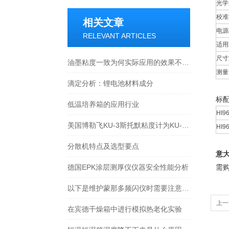
光学
校准
相关文章
电源
RELEVANT ARTICLES
适用
尺寸
油墨粘度一致为何实际应用的效果不同呢？
测量
滴定分析：锂电池材料成分
标
低温培养箱的应用行业
HI9
美国博勒飞KU-3斯托默粘度计为KU-2粘度计的升级产品
HI9
分散机特点及选型要点
意
德国EPK涂层测厚仪仪器安全性能分析
需
以下是维护蒙那多频闪仪时需要注意的一些要点
上一
在宾德干燥箱中进行模拟热老化实验