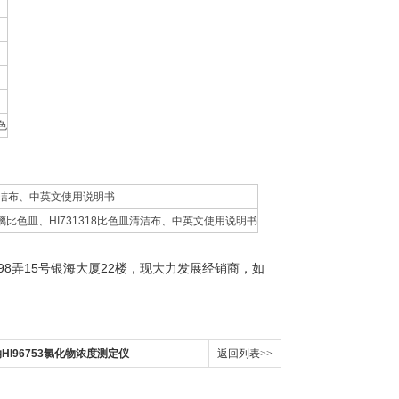
色
色皿清洁布、中英文使用说明书
33玻璃比色皿、HI731318比色皿清洁布、中英文使用说明书
98
15
22
弄
号银海大厦
楼，
现大力发展经销商，如
纳HI96753氯化物浓度测定仪
返回列表>>