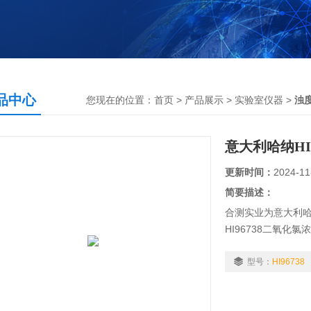
品中心
您现在的位置：
首页
>
产品展示
>
实验室仪器
>
浊
意大利哈纳HI
更新时间：
2024-11
简要描述：
合测实业为意大利哈
HI96738二氧化氯浓
150mg/L，测
度测定仪，测量精
型号：
HI96738