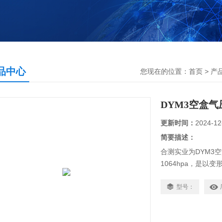
品中心
您现在的位置：
首页
>
产
DYM3空盒气
更新时间：
2024-12
简要描述：
合测实业为DYM3空
1064hpa，是
气象、军事、航空
域，成为测量大气
型号：