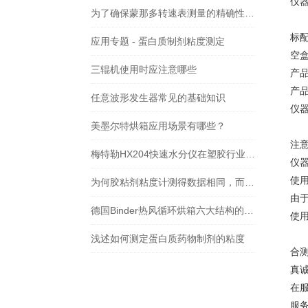
仪器
为了确保蒙那多转速表测量的精确性，需要留意这三点事项
标
应用专题 - 蛋白质制剂粘度测定
空盒
三辊机使用时应注意哪些
产品
产品
任意波形发生器常见的基础知识
仪器
美墨尔特烘箱应用场景有哪些？
注意
梅特勒HX204快速水分仪在塑胶行业的应用
仪
使
为何胶粘剂粘度计测得数据相同，而施胶过程工艺结果不同
由
德国Binder热风循环烘箱六大结构的主要作用
使
浅述如何测定蛋白质药物制剂的粘度
合
真
在
服