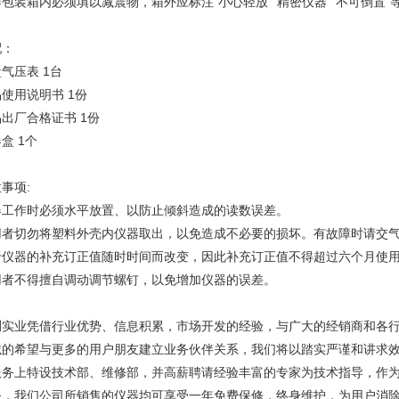
包装箱内必须填以减震物，箱外应标注“小心轻放"“精密仪器"“不可倒置"
配：
气压表 1台
使用说明书 1份
出厂合格证书 1份
盒 1个
事项:
器工作时必须水平放置、以防止倾斜造成的读数误差。
用者切勿将塑料外壳内仪器取出，以免造成不必要的损坏。有故障时请交
于仪器的补充订正值随时时间而改变，因此补充订正值不得超过六个月使
用者不得擅自调动调节螺钉，以免增加仪器的误差。
测实业凭借行业优势、信息积累，市场开发的经验，与广大的经销商和各
诚的希望与更多的用户朋友建立业务伙伴关系，我们将以踏实严谨和讲求
服务上特设技术部、维修部，并高薪聘请经验丰富的专家为技术指导，作
务，我们公司所销售的仪器均可享受一年免费保修，终身维护，为用户消