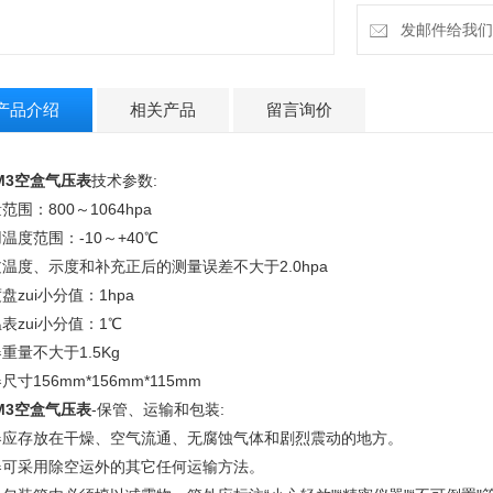
发邮件给我们：18
产品介绍
相关产品
留言询价
M3空盒气压表
技术参数:
范围：800～1064hpa
温度范围：-10～+40℃
温度、示度和补充正后的测量误差不大于2.0hpa
盘zui小分值：1hpa
表zui小分值：1℃
重量不大于1.5Kg
尺寸156mm*156mm*115mm
M3空盒气压表
-保管、运输和包装:
器应存放在干燥、空气流通、无腐蚀气体和剧烈震动的地方。
器可采用除空运外的其它任何运输方法。