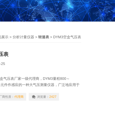
品展示
>
分析计量仪器
>
转速表
> DYM3空盒气压表
压表
-25
盒气压表厂家一级代理商，DYM3量程800～
以变形元件作感应的一种大气压测量仪器，广泛地应用于
、航海、农业、测量、地质、工矿企业和科研等领
压力的常规仪器。
厂商性质：
代理商
浏览量：
2427