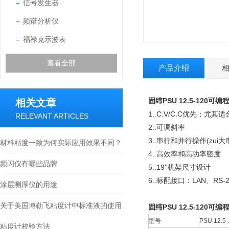
信号发生器
频谱分析仪
福禄克示波表
查看全部
产品介绍
固纬PSU 12.5-120可
相关文章
1..C.V/C.C优先；尤其
RELEVANT ARTICLES
2..可调斜率
3..串行和并行操作(zui大
材料粘度一致为何实际应用效果不同？
4..高效率和高功率密度
频闪仪有哪些品牌
5..19''机架尺寸设计
6..标配接口：LAN、RS-23
涂层测厚仪的用途
关于美国博勒飞粘度计中标准液的使用
固纬PSU 12.5-120可
型号
PSU 12.5-
粘度计校验方法