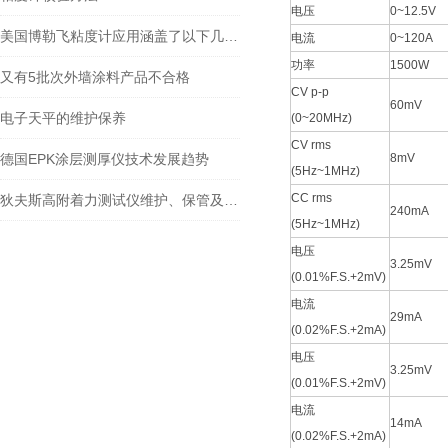
电压
0~12.5V
美国博勒飞粘度计应用涵盖了以下几个方面
电流
0~120A
功率
1500W
又有5批次外墙涂料产品不合格
CV p-p
60mV
电子天平的维护保养
(0~20MHz)
CV rms
德国EPK涂层测厚仪技术发展趋势
8mV
(5Hz~1MHz)
CC rms
狄夫斯高附着力测试仪维护、保管及运输需要怎么进行
240mA
(5Hz~1MHz)
电压
3.25mV
(0.01%F.S.+2mV)
电流
29mA
(0.02%F.S.+2mA)
电压
3.25mV
(0.01%F.S.+2mV)
电流
14mA
(0.02%F.S.+2mA)