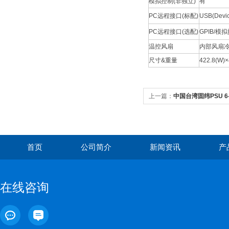
模拟控制(非独立)
有
PC远程接口(标配)
USB(Devic
PC远程接口(选配)
GPIB/
温控风扇
内部风扇
尺寸&重量
422.8(W)
上一篇：
中国台湾固纬PSU 
首页
公司简介
新闻资讯
产
在线咨询