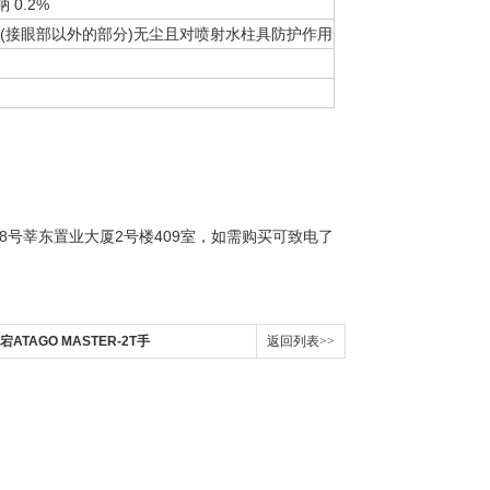
 0.2%
65 (接眼部以外的部分)无尘且对喷射水柱具防护作用
8号莘东置业大厦2号楼409室
，如需购买
可致电
了
宕ATAGO MASTER-2T手
返回列表>>