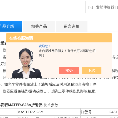
发邮件给我们：18
产品介绍
相关产品
留言询价
爱宕MATER-S28α折射仪
-维护和保养：
欢迎您！
1）仪器应置于干燥、空气流通的室内，以免光学零件受潮后生霉。
来自局域网的朋友！有什么可以帮助您的
吗？
2）当测试腐蚀性液体时应及时性做好清洗工作（包括光学零件、金属件以
做好清洁工作。
3）被测试样中不应有硬性杂质，当测试固体试样时，应防止把折射棱镜表
4）经常保持仪器清洁，严禁油手或汗手触及光学零件，若光学零件表面有
去。如光学零件表面沾上了油垢后应及时用酒精混合液擦干净
）
仪器应避免强烈振动或撞击，以防止零件损伤及影响精度。
爱宕MATER-S28α折射仪
-技术参数：
号
MASTER-S28α
订货号
2481