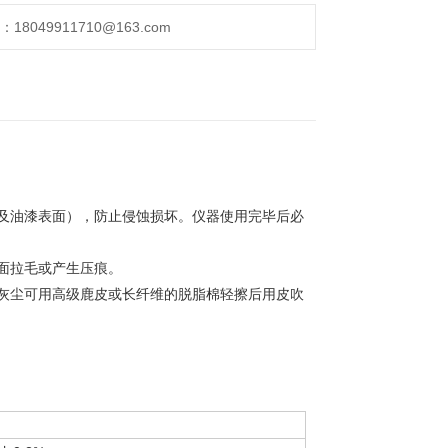
049911710@163.com
及油漆表面），防止侵蚀损坏。仪器使用完毕后必
面拉毛或产生压痕。
灰尘可用高级鹿皮或长纤维的脱脂棉轻擦后用皮吹