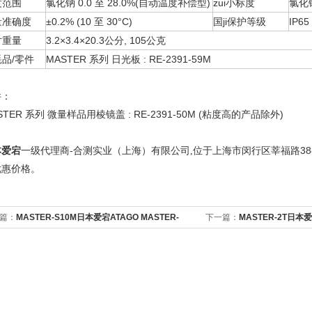
度范围
氯化钠 0.0 至 28.0%(自动温度补偿型)
zui小标度
氯化钠
量准确度
±0.2% (10 至 30°C)
国ji保护等级
IP
寸重量
3.2×3.4×20.3公分, 105公克
品/零件
MASTER 系列 日光板 : RE-2391-59M
件：
STER 系列 微量样品用棱镜盖 : RE-2391-50M (粘度高的产品除外)
本爱宕
上海市闵行区莘福路38
一级代理商
-
合测实业（上海）有限公司
,
位于
优惠价格。
篇：
MASTER-S10M日本爱宕ATAGO MASTER-
下一篇：
MASTER-2T日本爱
0M折射仪
持折射仪