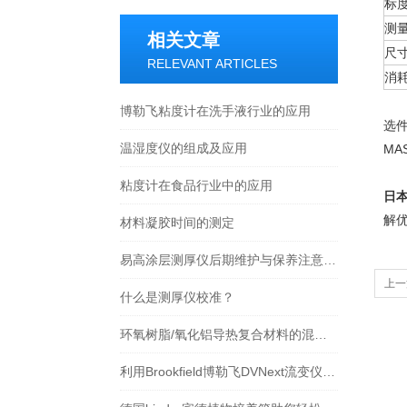
标
测
相关文章
尺
RELEVANT ARTICLES
消耗
博勒飞粘度计在洗手液行业的应用
选
温湿度仪的组成及应用
MA
粘度计在食品行业中的应用
日
解
材料凝胶时间的测定
易高涂层测厚仪后期维护与保养注意事项
上一
什么是测厚仪校准？
S1
环氧树脂/氧化铝导热复合材料的混合分散
利用Brookfield博勒飞DVNext流变仪测定麦芽糖醇液的粘度