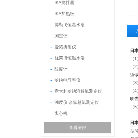
IKA搅拌器
IKA加热板
博勒飞恒温水浴
测定仪
爱拓折射仪
日本
优莱博恒温水浴
（
（
酸度计
须
哈纳电导率仪
（
（
意大利哈纳溶解氧测定仪
吹
浊度仪 余氯总氯测定仪
（5
离心机
日本
查看全部
型