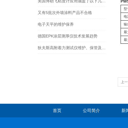
美国博勒飞粘度计应用涵盖了以下几个方面
PW
型
又有5批次外墙涂料产品不合格
电
电子天平的维护保养
输
最
德国EPK涂层测厚仪技术发展趋势
最
狄夫斯高附着力测试仪维护、保管及运输需要怎么进行
上一
首页
公司简介
新