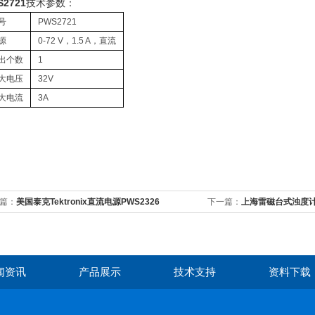
S2721
技术参数：
号
PWS2721
源
0-72 V，1.5 A，直流
出个数
1
大电压
32V
大电流
3A
篇：
美国泰克Tektronix直流电源PWS2326
下一篇：
上海雷磁台式浊度计W
闻资讯
产品展示
技术支持
资料下载