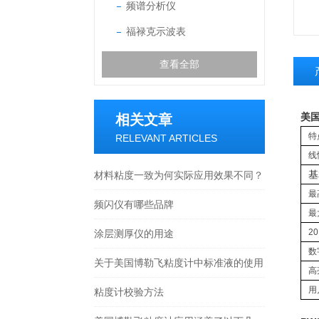
频谱分析仪
福禄克示波表
查看全部
美国
相关文章
特
RELEVANT ARTICLES
线
基
材料粘度一致为何实际应用效果不同？
最
频闪仪有哪些品牌
最
2
涂层测厚仪的用途
数
关于美国博勒飞粘度计中标准液的使用
高
用
粘度计校验方法