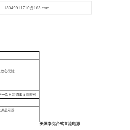
049911710@163.com
。
出值放心无忧
下一次只需调出设置即可
电源显示器
节
美国泰克台式直流电源