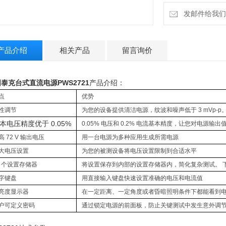
发邮件给我们：18
产品介绍
相关产品
留言询价
泰克台式直流电源PWS2721
产品介绍：
点
优势
性调节
为您的设备提供清洁电源，纹波和噪声低于 3 mVp-p
本电压精度优于 0.05%
0.05% 电压和 0.2% 电流基本精度，让您对电源输
高 72 V 输出电压
用一台电源为多种应用生成所需电源
大电压设置
为您的被测设备将电压设置限制到合适水平
0 个设置存储器
将设置保存到内部的设置存储器内，简化复杂测试。 
字键盘
用直接输入键盘快速设置准确的电压和电流值
亮度显示器
在一定距离、一定角度或者昏暗照明条件下都能看到
户可定义密码
通过锁定电源的前面板，防止关键测试中发生意外调