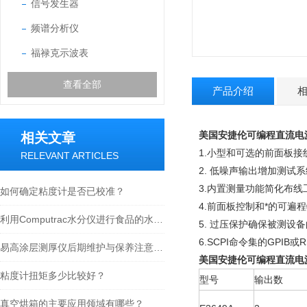
信号发生器
频谱分析仪
福禄克示波表
查看全部
产品介绍
美国安捷伦可编程直流电源
相关文章
1.小型和可选的前面板接
RELEVANT ARTICLES
2. 低噪声输出增加测试
3.内置测量功能简化布线
如何确定粘度计是否已校准？
4.前面板控制和*的可遍
利用Computrac水分仪进行食品的水分含量测定
5. 过压保护确保被测设
6.SCPI命令集的GPIB
易高涂层测厚仪后期维护与保养注意事项
美国安捷伦可编程直流电源
粘度计扭矩多少比较好？
型号
输出数
真空烘箱的主要应用领域有哪些？