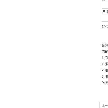
尺
1(<
合
内
具
1
2.
3
的
上一