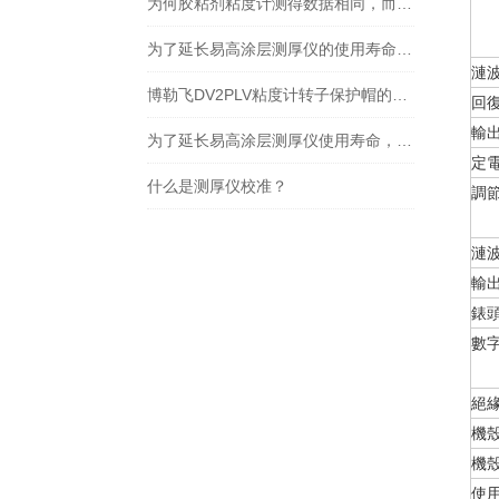
为何胶粘剂粘度计测得数据相同，而施胶过程工艺结果不同
为了延长易高涂层测厚仪的使用寿命，要留意这些问题
漣
博勒飞DV2PLV粘度计转子保护帽的作用
回
輸
为了延长易高涂层测厚仪使用寿命，使用时需要注意哪些问题
定
什么是测厚仪校准？
調
漣
輸
錶
數
絕
機
機
使