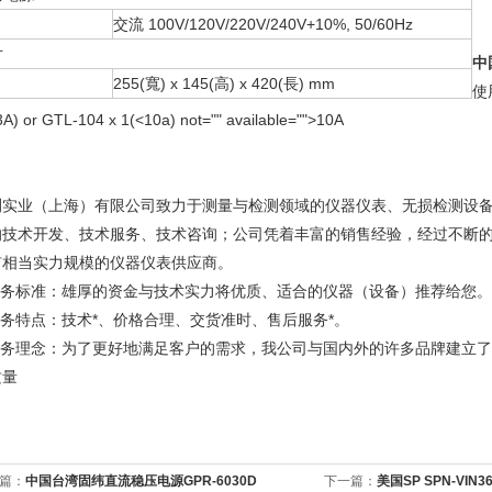
交流 100V/120V/220V/240V+10%, 50/60Hz
寸
中
255(寬) x 145(高) x 420(長) mm
使
3A) or GTL-104 x 1(<10a) not="" available="">10A
测实业（上海）有限公司致力于测量与检测领域的仪器仪表、无损检测设
的技术开发、技术服务、技术咨询；公司凭着丰富的销售经验，经过不断
有相当实力规模的仪器仪表供应商。
.服务标准：雄厚的资金与技术实力将优质、适合的仪器（设备）推荐给您。
服务特点：技术*、价格合理、交货准时、售后服务*。
.服务理念：为了更好地满足客户的需求，我公司与国内外的许多品牌建立
质量
篇：
中国台湾固纬直流稳压电源GPR-6030D
下一篇：
美国SP SPN-VIN