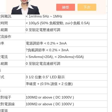
負載調節率 < 0.01% + 5mV ( < 10A)
< 0.02% + 5mV ( > 10A)
波與雜訊
< 1mVrms 5Hz ~ 1MHz
復時間
< 100μS (50% 負載變動, zui小負載 0.5A)
出範圍
0 至額定電壓連續可調
電流操作
節率
電源調節率 < 0.2% + 3mA
?負載調節率 < 0.2% + 3mA
波電流
< 5mArms(<20A), < 20mArms(<50A)
出範圍
0 至額定電流連續可調
頭
字式
3 1/2 位數 0.5" LED 顯示
準確度 + (0.5% 讀值 + 2 位數)
緣
殼對端子
100MΩ or above ( DC 1000V )
殼對電源線
100MΩ or above ( DC 1000V )
用電源