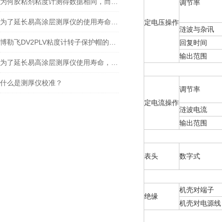
为何胶粘剂粘度计测得数据相同，而施胶过程工艺结果不同
调节率
为了延长易高涂层测厚仪的使用寿命，要留意这些问题
定电压操作
涟波与杂讯
博勒飞DV2PLV粘度计转子保护帽的作用
回复时间
输出范围
为了延长易高涂层测厚仪使用寿命，使用时需要注意哪些问题
什么是测厚仪校准？
调节率
定电流操作
涟波电流
输出范围
表头
数字式
机壳对端子
绝缘
机壳对电源线