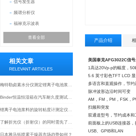
信号发生器
频谱分析仪
福禄克示波表
查看全部
产品介绍
美国泰克AFG3022C
信号
相关文章
1高达20Vp-p的幅度，5
RELEVANT ARTICLES
5.6 英寸彩色TFT L
多语言和直观操作，节约
梅特勒卤素水分仪测定锂离子电池浆料固含量方法
脉冲波形边沿时间可变
Binder恒温恒湿箱在汽车耐久度测试的应用
AM，FM，PM，FSK，P
扫频和突发
锂离子电池浆料的旋转粘度计测定仪选型及测试方法参考
双通道型号，节约成本和
了解折光仪（折射仪）的同时需先了解折光率
前面板上的USB连接器
USB、GPIB和LAN
日本雅马拓喷雾干燥器市场趋势如何？