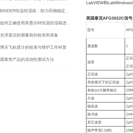
LabVIEW和LabWindow
BINDER恒温恒湿箱：助力药物稳定性试验
美国泰克
AFG3022C
信号
如何正确使用美墨尔特恒温恒湿箱进行材料耐候性试验？
型号
AFG
光泽度仪的测量前的校准和准备
通道数
1
博乐飞粘度计的校准与维护工作科普
正弦
霜膏类产品的流动性测试方法
波形
正弦
正弦波
1μH
突发模式下的正弦波
1μH
有效zui大频率输出
10M
方波
1μH
锯齿波
1μH
脉冲波
1mH
其它波形
1μH
噪声带宽(-3dB)
10M