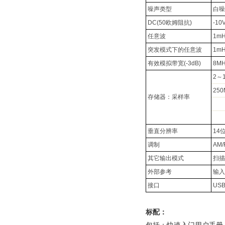
噪声类型
白噪
DC(50欧姆阻抗)
-10
任意波
1mH
突发模式下的任意波
1mH
有效模拟带宽(-3dB)
8MH
2～1
250
存储器：采样率
垂直分辨率
14
调制
AM/
其它输出模式
扫描
外部参考
输入
接口
USB
标配：