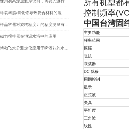
所有机型都有
使用易高涂层测厚仪前，需要先进行一些准备工作
控制频率(V
环氧树脂/氧化铝导热复合材料的混合分散
中国台湾
固纬
样品容器对旋转粘度计的粘度测量有什么影响？
主要功能
磁力搅拌器在恒温水浴中的应用
频率范围
博勒飞水分测定仪应用于啤酒花的水分含量测量
振幅
阻抗
衰减器
DC 飘移
周期控制
显示
正弦波
失真
平坦度
三角波
线性