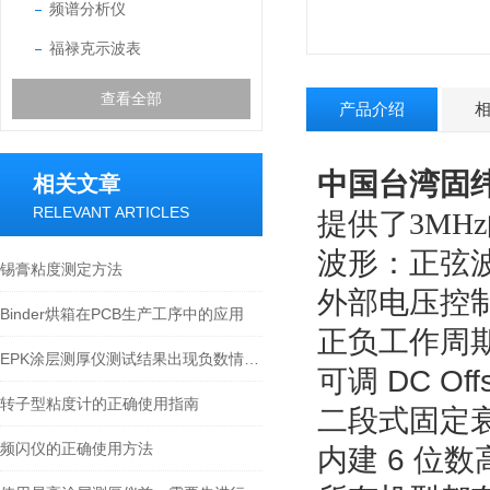
频谱分析仪
福禄克示波表
查看全部
产品介绍
中国台湾
固纬
相关文章
RELEVANT ARTICLES
提供了
3MHz
波形：正弦波, 
锡膏粘度测定方法
外部电压控制
Binder烘箱在PCB生产工序中的应用
正负工作周
EPK涂层测厚仪测试结果出现负数情况，可以通过调零来解决
可调 DC Off
转子型粘度计的正确使用指南
二段式固定衰减
频闪仪的正确使用方法
内建 6 位数