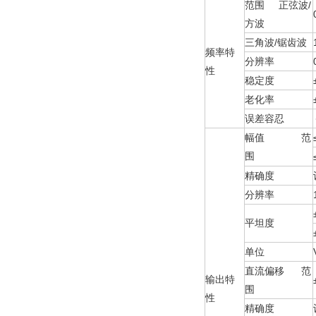
范围 正弦波/
方波
三角波/锯齿波
频率特
分辨率
性
稳定度
老化率
误差容忍
幅值 范
围
精确度
分辨率
平坦度
单位
直流偏移 范
输出特
围
性
精确度