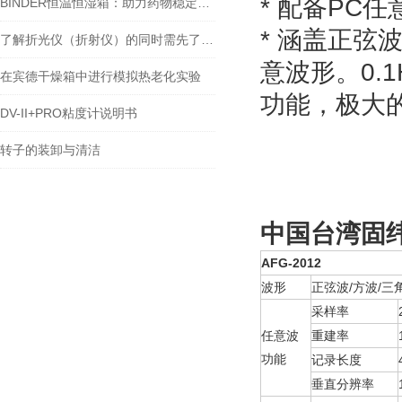
* 配备PC
BINDER恒温恒湿箱：助力药物稳定性试验
* 涵盖正弦
了解折光仪（折射仪）的同时需先了解折光率
意波形。0.
在宾德干燥箱中进行模拟热老化实验
功能，极大
DV-II+PRO粘度计说明书
转子的装卸与清洁
中国台湾固纬
AFG-2012
波形
正弦波/方波/三
采样率
任意波
重建率
功能
记录长度
垂直分辨率