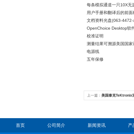
每条模拟通道一只10X无源
用户手册和翻译后的前面
文档资料光盘(063-4472-x
OpenChoice Desktop软
校准证明
测量结果可溯源美国国家计
电源线
五年保修
上一篇：
美国泰克TeKtroni
首页
公司简介
新闻资讯
产