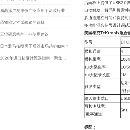
后面板上提供了USB2.0
自动触发、解码和搜索并
易高涂层测厚仪广泛应用于涂装行业
多通道建立时间和保持时
药物稳定性试验箱的选择
多功能混合信号设计调试
美国泰克TeKtronix混合
三辊研磨机的一些使用建议
型号
DPO
日本雅马拓喷雾干燥器市场趋势如何？
模拟通道
4
2026年进口粘度计甄选指南：聚焦合测实业在博勒飞（Brookfield）代理领域的专业实力
模拟带宽
100
zui大采集率
1GS/
zui大记录长度
1M
边沿
触发类型
并行
输入输出端口
USB
可检测脉宽
5ns
(数字通道)
标配：